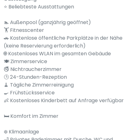
⭐ Beliebteste Ausstattungen
🏊 Außenpool (ganzjährig geöffnet)
🏋️ Fitnesscenter
🚗 Kostenlose öffentliche Parkplätze in der Nähe
(keine Reservierung erforderlich)
🌐 Kostenloses WLAN im gesamten Gebäude
🍽️ Zimmerservice
🚭 Nichtraucherzimmer
🕒 24-Stunden-Rezeption
🧹 Tägliche Zimmerreinigung
🍳 Frühstücksservice
👶 Kostenloses Kinderbett auf Anfrage verfügbar
🛏️ Komfort im Zimmer
❄️ Klimaanlage
🛁 Privates Badezimmer mit Dusche, WC und