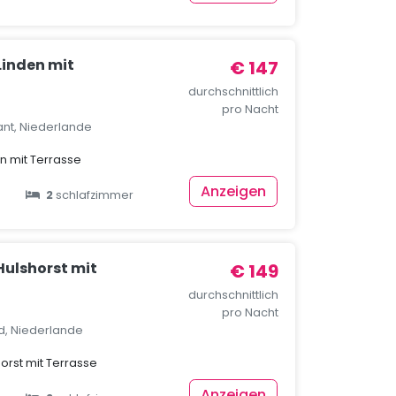
Linden mit
€ 147
durchschnittlich
pro Nacht
ant, Niederlande
en mit Terrasse
Anzeigen
2
schlafzimmer
Hulshorst mit
€ 149
durchschnittlich
pro Nacht
nd, Niederlande
horst mit Terrasse
Anzeigen