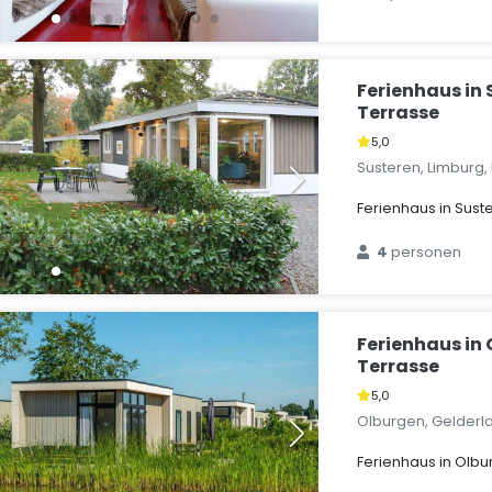
Ferienhaus in 
Terrasse
5,0
Susteren, Limburg,
Ferienhaus in Sust
4
personen
Ferienhaus in
Terrasse
5,0
Olburgen, Gelderl
Ferienhaus in Olbu