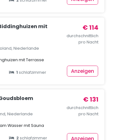
2
schlafzimmer
 Biddinghuizen mit
€ 114
durchschnittlich
pro Nacht
voland, Niederlande
inghuizen mit Terrasse
Anzeigen
1
schlafzimmer
 Goudsbloem
€ 131
durchschnittlich
and, Niederlande
pro Nacht
 am Wasser mit Sauna
Anzeigen
2
schlafzimmer