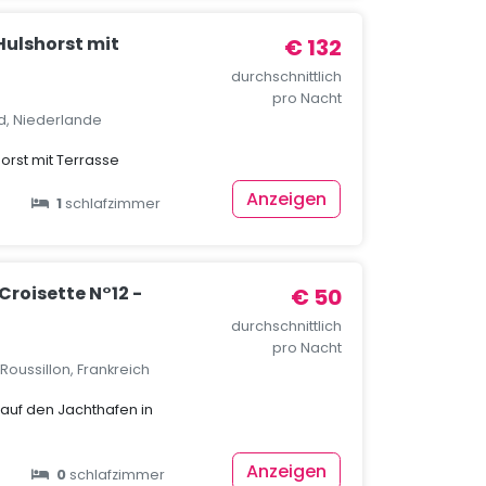
Hulshorst mit
€ 132
durchschnittlich
pro Nacht
nd, Niederlande
horst mit Terrasse
Anzeigen
1
schlafzimmer
Croisette N°12 -
€ 50
durchschnittlich
pro Nacht
oussillon, Frankreich
k auf den Jachthafen in
Anzeigen
0
schlafzimmer