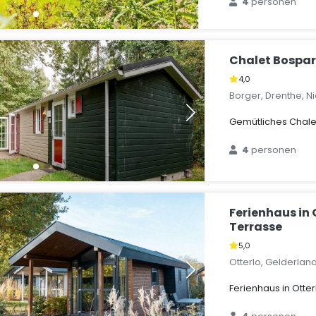
4
personen
Chalet Bospar
4,0
Borger, Drenthe, 
Gemütliches Chale
4
personen
Ferienhaus in 
Terrasse
5,0
Otterlo, Gelderlan
Ferienhaus in Otter