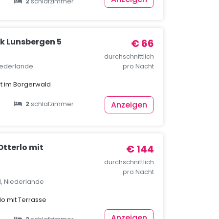
2
schlafzimmer
k Lunsbergen 5
€ 66
durchschnittlich
Niederlande
pro Nacht
t im Borgerwald
Anzeigen
2
schlafzimmer
Otterlo mit
€ 144
durchschnittlich
pro Nacht
d, Niederlande
lo mit Terrasse
Anzeigen