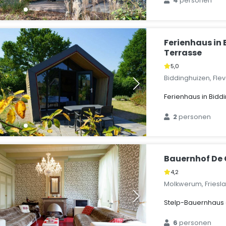
4
personen
Ferienhaus in
Terrasse
5,0
Biddinghuizen, Fle
Ferienhaus in Bidd
2
personen
Bauernhof De
4,2
Molkwerum, Friesl
Stelp-Bauernhaus
6
personen