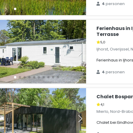
4
personen
Ferienhaus in 
Terrasse
5,0
Ijhorst, Overijssel
Ferienhaus in Ijhor
4
personen
Chalet Bospark
4,1
Mierlo, Nord-Brab
Chalet bei Eindhov