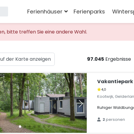
Ferienhäuser
Ferienparks
Winters
 bitte treffen Sie eine andere Wahl.
uf der Karte anzeigen
97.045
Ergebnisse
Vakantiepark 
4,0
Kootwijk, Gelderla
Ruhiger Waldbunga
2
personen