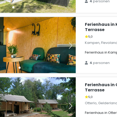
4
personen
Ferienhaus in
Terrasse
5,0
Kampen, Flevoland
Ferienhaus in Kam
4
personen
Ferienhaus in 
Terrasse
5,0
Otterlo, Gelderlan
Ferienhaus in Otter