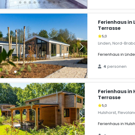
Ferienhaus in 
Terrasse
5,0
Linden, Nord-Brab
Ferienhaus in Lind
4
personen
Ferienhaus in 
Terrasse
5,0
Hulshorst, Flevola
Ferienhaus in Huls