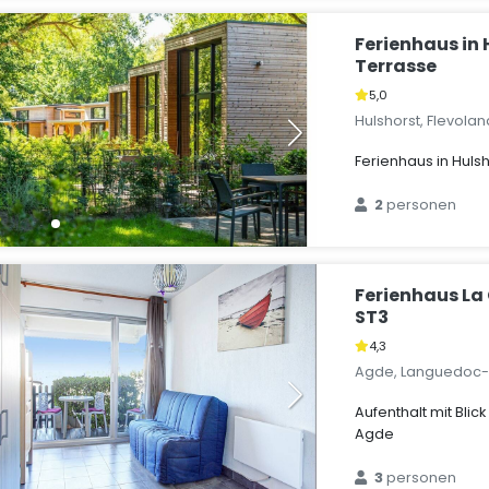
Ferienhaus in 
Terrasse
5,0
Hulshorst, Flevola
Ferienhaus in Huls
2
personen
Ferienhaus La 
ST3
4,3
Agde, Languedoc-R
Aufenthalt mit Blic
Agde
3
personen