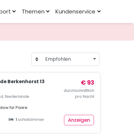
port
Themen
Kundenservice
Empfohlen
de Berkenhorst 13
€ 93
durchschnittlich
nd, Niederlande
pro Nacht
low für Paare
Anzeigen
1
schlafzimmer