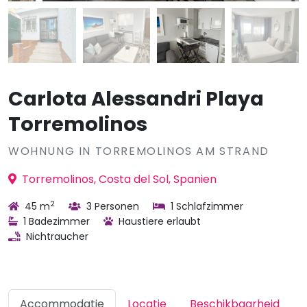
Carlota Alessandri Playa
Torremolinos
WOHNUNG IN TORREMOLINOS AM STRAND
Torremolinos, Costa del Sol, Spanien
2
45 m
3 Personen
1 Schlafzimmer
1 Badezimmer
Haustiere erlaubt
Nichtraucher
Accommodatie
Locatie
Beschikbaarheid