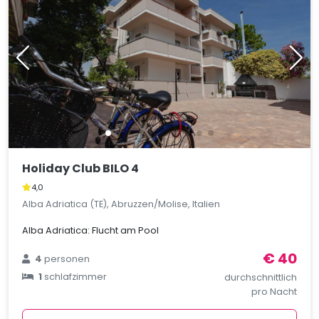
Holiday Club BILO 4
4,0
Alba Adriatica (TE), Abruzzen/Molise, Italien
Alba Adriatica: Flucht am Pool
€ 40
4
personen
1
schlafzimmer
durchschnittlich
pro Nacht