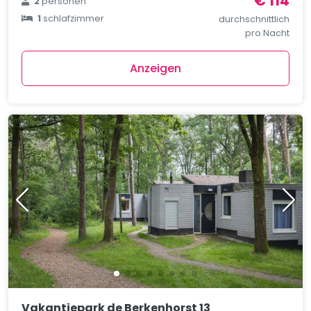
€ 114
2
personen
1
schlafzimmer
durchschnittlich
pro Nacht
Anzeigen
Vakantiepark de Berkenhorst 13