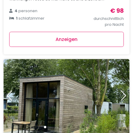
€ 98
4
personen
1
schlafzimmer
durchschnittlich
pro Nacht
Anzeigen