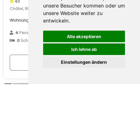
4,0
unsere Besucher kommen oder um
Châtel, Rhone Alpes, Frankreich
unsere Website weiter zu
Wohnung in Châtel mit Talblick
entwickeln.
€ 89
4
Personen
Alle akzeptieren
0
Schlafzimmer
durchschnittlich
pro Nacht
Ich lehne ab
Anzeigen
Einstellungen ändern