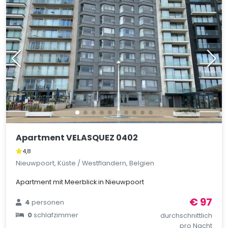
Apartment VELASQUEZ 0402
4,8
Nieuwpoort, Küste / Westflandern, Belgien
Apartment mit Meerblick in Nieuwpoort
€ 97
4
personen
0
schlafzimmer
durchschnittlich
pro Nacht