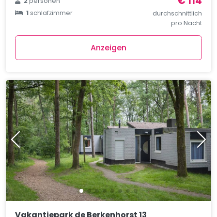
€ 114
2
personen
1
schlafzimmer
durchschnittlich
pro Nacht
Anzeigen
Vakantiepark de Berkenhorst 13