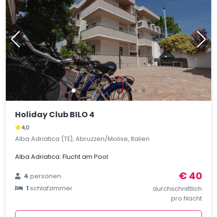
Holiday Club BILO 4
4,0
Alba Adriatica (TE), Abruzzen/Molise, Italien
Alba Adriatica: Flucht am Pool
€ 40
4
personen
1
schlafzimmer
durchschnittlich
pro Nacht