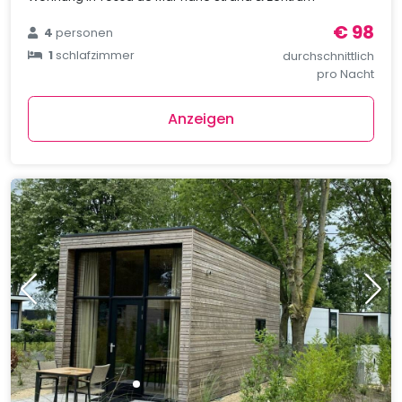
€ 98
4
personen
1
schlafzimmer
durchschnittlich
pro Nacht
Anzeigen