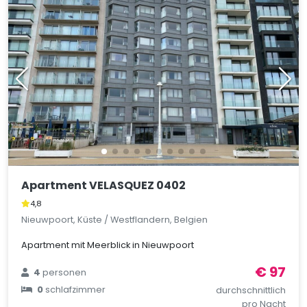
Apartment VELASQUEZ 0402
4,8
Nieuwpoort, Küste / Westflandern, Belgien
Apartment mit Meerblick in Nieuwpoort
€ 97
4
personen
0
schlafzimmer
durchschnittlich
pro Nacht