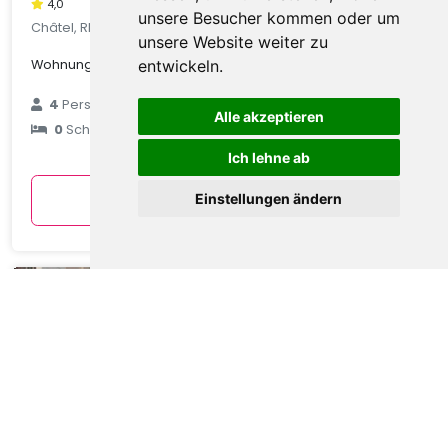
4,0
unsere Besucher kommen oder um
Châtel, Rhone Alpes, Frankreich
unsere Website weiter zu
Wohnung in Châtel mit Talblick
entwickeln.
€ 89
4
Personen
Alle akzeptieren
0
Schlafzimmer
durchschnittlich
pro Nacht
Ich lehne ab
Anzeigen
Einstellungen ändern