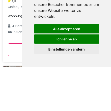
4,0
unsere Besucher kommen oder um
Châtel, Rhone Alpes, Frankreich
unsere Website weiter zu
Wohnung in Châtel mit Talblick
entwickeln.
€ 89
4
Personen
Alle akzeptieren
0
Schlafzimmer
durchschnittlich
pro Nacht
Ich lehne ab
Anzeigen
Einstellungen ändern