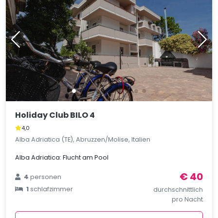
Holiday Club BILO 4
4,0
Alba Adriatica (TE), Abruzzen/Molise, Italien
Alba Adriatica: Flucht am Pool
€ 40
4
personen
1
schlafzimmer
durchschnittlich
pro Nacht