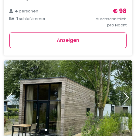
€ 98
4
personen
1
schlafzimmer
durchschnittlich
pro Nacht
Anzeigen