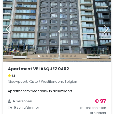
Apartment VELASQUEZ 0402
4,8
Nieuwpoort, Küste / Westflandern, Belgien
Apartment mit Meerblick in Nieuwpoort
€ 97
4
personen
0
schlafzimmer
durchschnittlich
pro Nacht