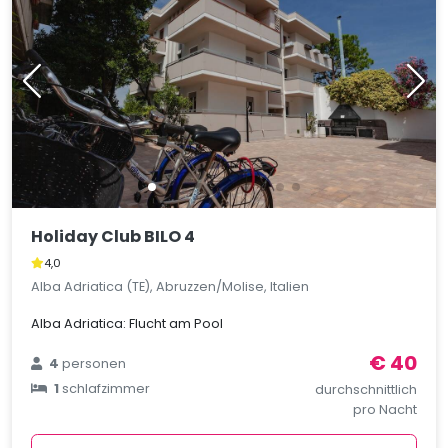
Holiday Club BILO 4
4,0
Alba Adriatica (TE), Abruzzen/Molise, Italien
Alba Adriatica: Flucht am Pool
€ 40
4
personen
1
schlafzimmer
durchschnittlich
pro Nacht