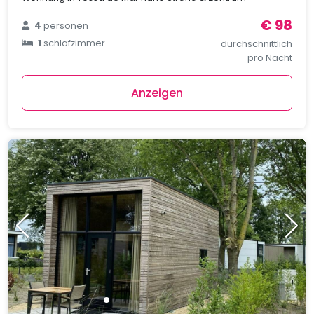
€ 98
4
personen
1
schlafzimmer
durchschnittlich
pro Nacht
Anzeigen