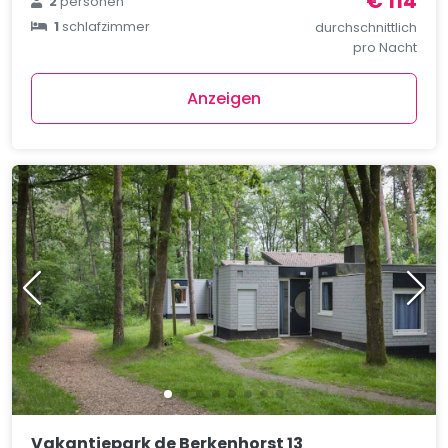
€ 114
2
personen
1
schlafzimmer
durchschnittlich
pro Nacht
Anzeigen
Vakantiepark de Berkenhorst 13