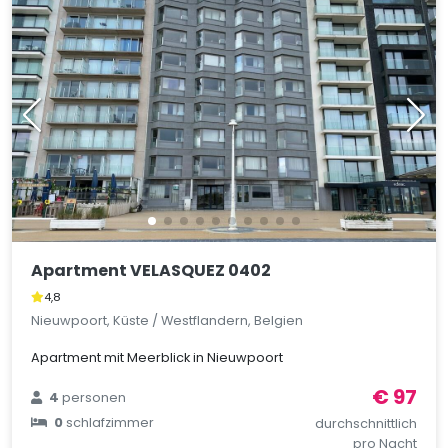
Apartment VELASQUEZ 0402
4,8
Nieuwpoort, Küste / Westflandern, Belgien
Apartment mit Meerblick in Nieuwpoort
€ 97
4
personen
0
schlafzimmer
durchschnittlich
pro Nacht