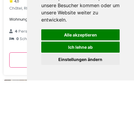
4,0
unsere Besucher kommen oder um
Châtel, Rhone Alpes, Frankreich
unsere Website weiter zu
Wohnung in Châtel mit Talblick
entwickeln.
€ 89
4
Personen
Alle akzeptieren
0
Schlafzimmer
durchschnittlich
pro Nacht
Ich lehne ab
Anzeigen
Einstellungen ändern