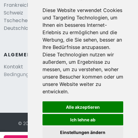
Frankreich
Diese Website verwendet Cookies
Schweiz
und Targeting Technologien, um
Tschechei
Ihnen ein besseres Internet-
Deutschland
Erlebnis zu ermöglichen und die
Werbung, die Sie sehen, besser an
Ihre Bedürfnisse anzupassen.
ALGEMEIN
Diese Technologien nutzen wir
außerdem, um Ergebnisse zu
Kontakt
messen, um zu verstehen, woher
Bedingungen und konditionen
unsere Besucher kommen oder um
unsere Website weiter zu
entwickeln.
Alle akzeptieren
Ich lehne ab
© 2026 Eurochalets |
Website von FalcoTravel
Sichere Online-Bezahlung mit
Einstellungen ändern