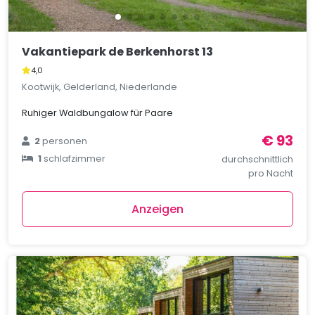
Vakantiepark de Berkenhorst 13
4,0
Kootwijk, Gelderland, Niederlande
Ruhiger Waldbungalow für Paare
€ 93
2
personen
1
schlafzimmer
durchschnittlich
pro Nacht
Anzeigen