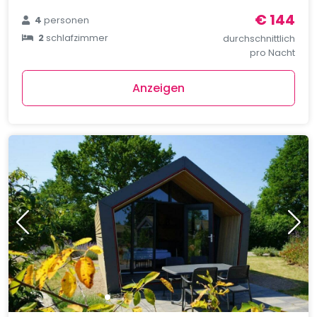
€ 144
4
personen
2
schlafzimmer
durchschnittlich
pro Nacht
Anzeigen