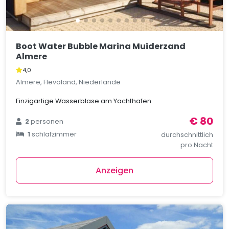
Boot Water Bubble Marina Muiderzand
Almere
4,0
Almere, Flevoland, Niederlande
Einzigartige Wasserblase am Yachthafen
€ 80
2
personen
1
schlafzimmer
durchschnittlich
pro Nacht
Anzeigen