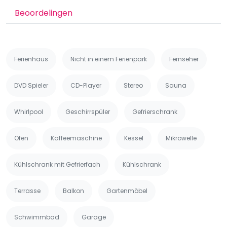
Beoordelingen
Ferienhaus
Nicht in einem Ferienpark
Fernseher
DVD Spieler
CD-Player
Stereo
Sauna
Whirlpool
Geschirrspüler
Gefrierschrank
Ofen
Kaffeemaschine
Kessel
Mikrowelle
Kühlschrank mit Gefrierfach
Kühlschrank
Terrasse
Balkon
Gartenmöbel
Schwimmbad
Garage