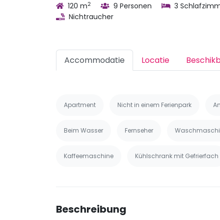
2
120 m
9 Personen
3 Schlafzim
Nichtraucher
Accommodatie
Locatie
Beschik
Apartment
Nicht in einem Ferienpark
An
Beim Wasser
Fernseher
Waschmaschi
Kaffeemaschine
Kühlschrank mit Gefrierfach
Beschreibung