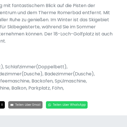
 mit fantastischem Blick auf die Pisten der
Zentrum und dem Therme Romerbad entfernt. Mit
ller Ruhe zu genießen. Im Winter ist das Skigebiet
l für Skibegeisterte, während Sie im Sommer
ernehmen können. Der 18-Loch-Golfplatz ist auch
nt.
tt), Schlafzimmer(Doppelbett),
Badezimmer(Dusche), Badezimmer(Dusche),
ffeemaschine, Backofen, Spülmaschine,
ne, Balkon, Parkplatz, Föhn,
 X
Teilen über Email
Teilen über WhatsApp