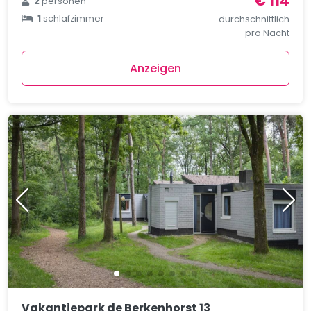
€ 114
2
personen
1
schlafzimmer
durchschnittlich
pro Nacht
Anzeigen
Vakantiepark de Berkenhorst 13