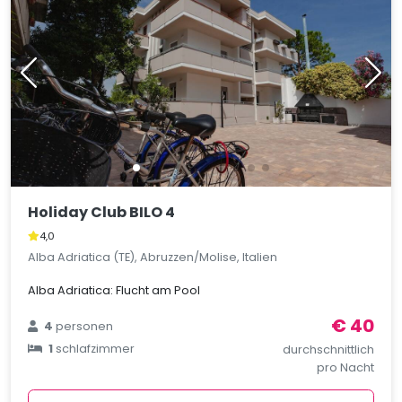
Holiday Club BILO 4
4,0
Alba Adriatica (TE), Abruzzen/Molise, Italien
Alba Adriatica: Flucht am Pool
€ 40
4
personen
1
schlafzimmer
durchschnittlich
pro Nacht