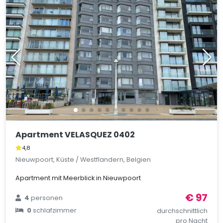
Apartment VELASQUEZ 0402
4,8
Nieuwpoort, Küste / Westflandern, Belgien
Apartment mit Meerblick in Nieuwpoort
€ 97
4
personen
0
schlafzimmer
durchschnittlich
pro Nacht