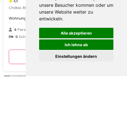
4,0
unsere Besucher kommen oder um
Châtel, Rhone Alpes, Frankreich
unsere Website weiter zu
Wohnung in Châtel mit Talblick
entwickeln.
€ 89
4
Personen
Alle akzeptieren
0
Schlafzimmer
durchschnittlich
pro Nacht
Ich lehne ab
Anzeigen
Einstellungen ändern