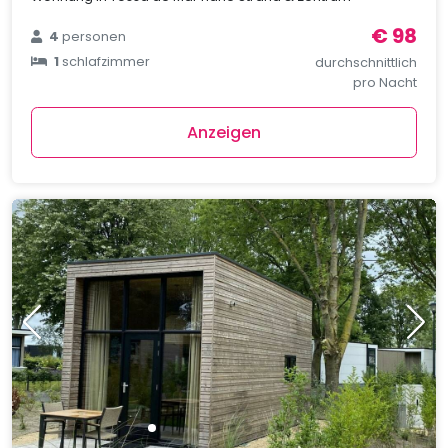
€ 98
4
personen
1
schlafzimmer
durchschnittlich
pro Nacht
Anzeigen