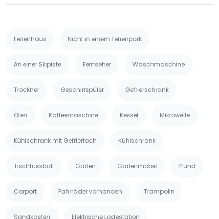
Ferienhaus
Nicht in einem Ferienpark
An einer Skipiste
Fernseher
Waschmaschine
Trockner
Geschirrspüler
Gefrierschrank
Ofen
Kaffeemaschine
Kessel
Mikrowelle
Kühlschrank mit Gefrierfach
Kühlschrank
Tischfussball
Garten
Gartenmöbel
Pfund
Carport
Fahrräder vorhanden
Trampolin
Sandkasten
Elektrische Ladestation