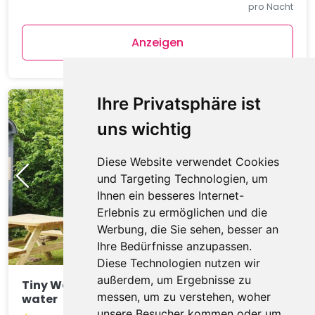
pro Nacht
Anzeigen
Ihre Privatsphäre ist
uns wichtig
Diese Website verwendet Cookies
und Targeting Technologien, um
Ihnen ein besseres Internet-
Erlebnis zu ermöglichen und die
Werbung, die Sie sehen, besser an
Ihre Bedürfnisse anzupassen.
Diese Technologien nutzen wir
außerdem, um Ergebnisse zu
Tiny Wagon two-person (Nr 7-10),by the
messen, um zu verstehen, woher
water
unsere Besucher kommen oder um