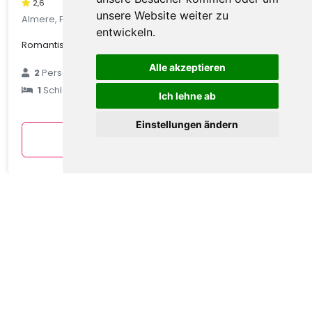
2,6
unsere Website weiter zu
Almere, Flevoland, Niederlande
entwickeln.
Romantischer Planwagenurlaub am See
Alle akzeptieren
€ 79
2
Personen
1
Schlafzimmer
durchschnittlich
Ich lehne ab
pro Nacht
Einstellungen ändern
Anzeigen