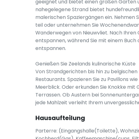
geeignet und bietet einen großen Garten 
nahegelegene Strand bietet hundefreundli
malerischen Spaziergängen ein. Nehmen Si
teil oder unternehmen Sie Wochenendwa
Wanderwegen von Nieuwvliet. Nach Ihren 
entspannen, während Sie mit einem Buch 
entspannen.
Genießen Sie Zeelands kulinarische Küste
Von Strandgerichten bis hin zu belgischen K
Restaurants. Spazieren Sie zu Pavillons wi
Meerblick. Oder erkunden Sie Knokke mit 
Terrassen. Ob Austern bei Sonnenunterga
jede Mahlzeit verleiht Ihrem unvergesslic
Hausaufteilung
Parterre: (Eingangshalle(Toilette), Woh
Kochherd(Gas), Kaffeemaschine(cups, Filt