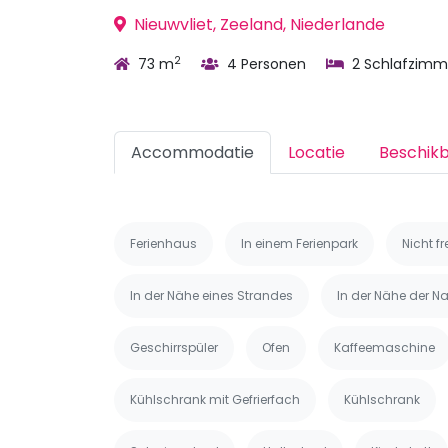
Nieuwvliet, Zeeland, Niederlande
2
73 m
4 Personen
2 Schlafzimm
Accommodatie
Locatie
Beschik
Ferienhaus
In einem Ferienpark
Nicht f
In der Nähe eines Strandes
In der Nähe der Na
Geschirrspüler
Ofen
Kaffeemaschine
Kühlschrank mit Gefrierfach
Kühlschrank