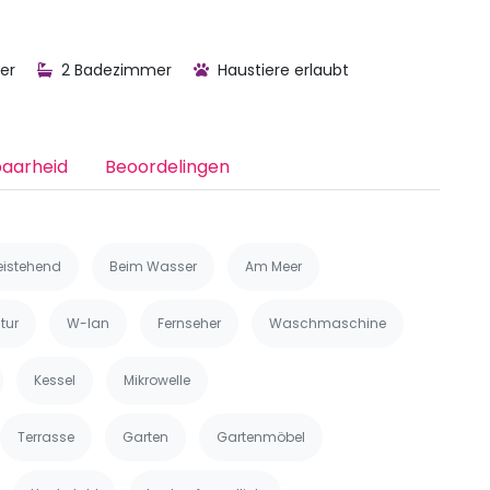
er
2 Badezimmer
Haustiere erlaubt
baarheid
Beoordelingen
reistehend
Beim Wasser
Am Meer
tur
W-lan
Fernseher
Waschmaschine
Kessel
Mikrowelle
Terrasse
Garten
Gartenmöbel