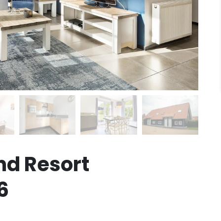
nd Resort
6