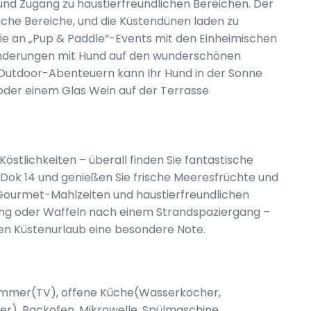
und Zugang zu haustierfreundlichen Bereichen. Der
che Bereiche, und die Küstendünen laden zu
e an „Pup & Paddle“-Events mit den Einheimischen
nderungen mit Hund auf den wunderschönen
Outdoor-Abenteuern kann Ihr Hund in der Sonne
oder einem Glas Wein auf der Terrasse
östlichkeiten – überall finden Sie fantastische
e Dok 14 und genießen Sie frische Meeresfrüchte und
Gourmet-Mahlzeiten und haustierfreundlichen
ng oder Waffeln nach einem Strandspaziergang –
hen Küstenurlaub eine besondere Note.
nzimmer(TV), offene Küche(Wasserkocher,
er), Backofen, Mikrowelle, Spülmaschine,