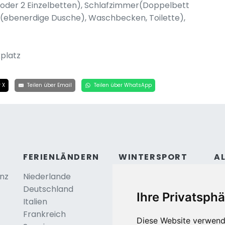
t oder 2 Einzelbetten), Schlafzimmer(Doppelbett
(ebenerdige Dusche), Waschbecken, Toilette),
platz
 X
Teilen über Email
Teilen über WhatsApp
FERIENLÄNDERN
WINTERSPORT
A
anz
Niederlande
Österreich
Ko
Deutschland
Frankreich
Be
Ihre Privatsphä
Italien
Schweiz
Frankreich
Tschechei
Diese Website verwend