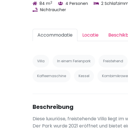
2
84 m
4 Personen
2 Schlafzimm
Nichtraucher
Accommodatie
Locatie
Beschik
Villa
In einem Ferienpark
Freistehend
Kaffeemaschine
Kessel
Kombimikrowel
Beschreibung
Diese luxuriöse, freistehende Villa liegt
Der Park wurde 2021 eröffnet und bietet 