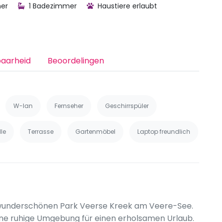
er
1 Badezimmer
Haustiere erlaubt
baarheid
Beoordelingen
W-lan
Fernseher
Geschirrspüler
le
Terrasse
Gartenmöbel
Laptop freundlich
 im wunderschönen Park Veerse Kreek am Veere-See.
eine ruhige Umgebung für einen erholsamen Urlaub.