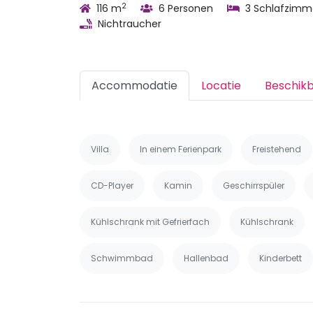
2
116 m
6 Personen
3 Schlafzimm
Nichtraucher
Accommodatie
Locatie
Beschik
Villa
In einem Ferienpark
Freistehend
CD-Player
Kamin
Geschirrspüler
Kühlschrank mit Gefrierfach
Kühlschrank
Schwimmbad
Hallenbad
Kinderbett