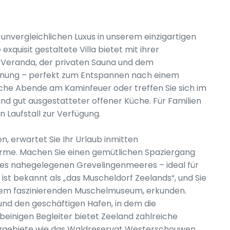
 unvergleichlichen Luxus in unserem einzigartigen
quisit gestaltete Villa bietet mit ihrer
n Veranda, der privaten Sauna und dem
nnung – perfekt zum Entspannen nach einem
iche Abende am Kaminfeuer oder treffen Sie sich im
 gut ausgestatteter offener Küche. Für Familien
n Laufstall zur Verfügung.
, erwartet Sie Ihr Urlaub inmitten
me. Machen Sie einen gemütlichen Spaziergang
des nahegelegenen Grevelingenmeeres – ideal für
e ist bekannt als „das Muscheldorf Zeelands“, und Sie
inem faszinierenden Muschelmuseum, erkunden.
nd den geschäftigen Hafen, in dem die
rbeinigen Begleiter bietet Zeeland zahlreiche
zgebiete wie das Waldreservat Westerschouwen,