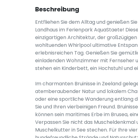
Beschreibung
Entfliehen Sie dem Alltag und genießen Sie
Landhaus im Ferienpark AquaStaete! Diese ex
einzigartigen Architektur, der großzügige
wohltuenden Whirlpool ultimative Entspa
erlebnisreichen Tag. Genießen Sie gemütl
einladenden Wohnzimmer mit Fernseher und
stehen ein Kinderbett, ein Hochstuhl und ei
Im charmanten Bruinisse in Zeeland gelegen
atemberaubender Natur und lokalem Char
oder eine sportliche Wanderung entlang 
Sie und Ihren vierbeinigen Freund. Bruiniss
können sein maritimes Erbe im Brusea, e
Verpassen Sie nicht das Muscheldenkmal u
Muschelkutter in See stechen. Für Ihre vie
hundefreundliche Strände und Naturschut