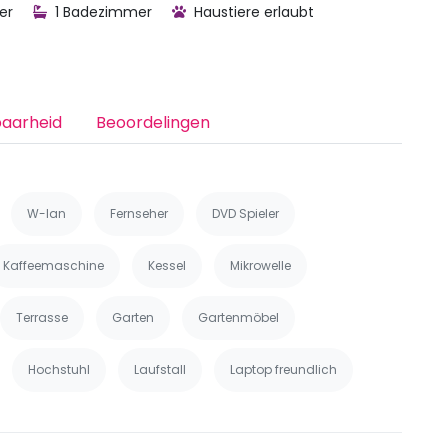
er
1 Badezimmer
Haustiere erlaubt
baarheid
Beoordelingen
W-lan
Fernseher
DVD Spieler
Kaffeemaschine
Kessel
Mikrowelle
Terrasse
Garten
Gartenmöbel
Hochstuhl
Laufstall
Laptop freundlich