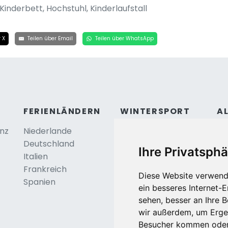
inderbett, Hochstuhl, Kinderlaufstall
 X
Teilen über Email
Teilen über WhatsApp
FERIENLÄNDERN
WINTERSPORT
A
anz
Niederlande
Österreich
Ko
Deutschland
Frankreich
Be
Ihre Privatsphä
Italien
Schweiz
Frankreich
Tschechei
Diese Website verwend
Spanien
Deutschland
ein besseres Internet-
sehen, besser an Ihre 
wir außerdem, um Erge
Besucher kommen oder 