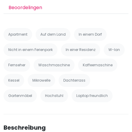
Beoordelingen
Apartment
Auf dem Land
In einem Dorf
Nicht in einem Ferienpark
In einer Residenz
W-lan
Fernseher
Waschmaschine
Kaffeemaschine
Kessel
Mikrowelle
Dachterrass
Gartenmöbel
Hochstuhl
Laptop freundlich
Beschreibung