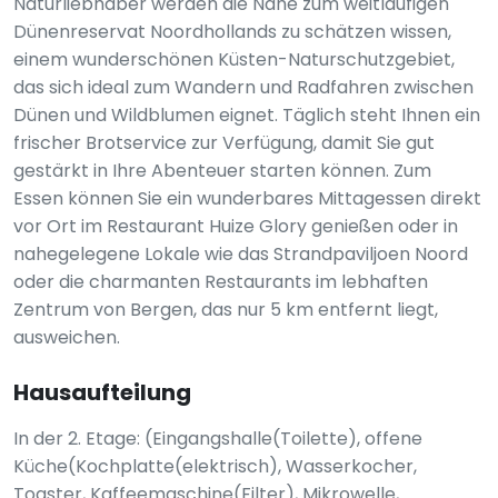
Naturliebhaber werden die Nähe zum weitläufigen
Dünenreservat Noordhollands zu schätzen wissen,
einem wunderschönen Küsten-Naturschutzgebiet,
das sich ideal zum Wandern und Radfahren zwischen
Dünen und Wildblumen eignet. Täglich steht Ihnen ein
frischer Brotservice zur Verfügung, damit Sie gut
gestärkt in Ihre Abenteuer starten können. Zum
Essen können Sie ein wunderbares Mittagessen direkt
vor Ort im Restaurant Huize Glory genießen oder in
nahegelegene Lokale wie das Strandpaviljoen Noord
oder die charmanten Restaurants im lebhaften
Zentrum von Bergen, das nur 5 km entfernt liegt,
ausweichen.
Hausaufteilung
In der 2. Etage: (Eingangshalle(Toilette), offene
Küche(Kochplatte(elektrisch), Wasserkocher,
Toaster, Kaffeemaschine(Filter), Mikrowelle,