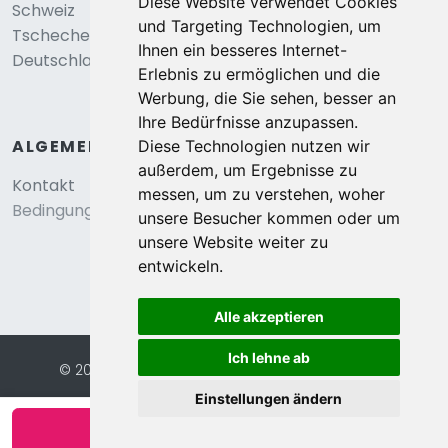
Diese Website verwendet Cookies
Schweiz
und Targeting Technologien, um
Tschechei
Ihnen ein besseres Internet-
Deutschland
Erlebnis zu ermöglichen und die
Werbung, die Sie sehen, besser an
Ihre Bedürfnisse anzupassen.
ALGEMEIN
Diese Technologien nutzen wir
außerdem, um Ergebnisse zu
Kontakt
messen, um zu verstehen, woher
Bedingungen und konditionen
unsere Besucher kommen oder um
unsere Website weiter zu
entwickeln.
Alle akzeptieren
Ich lehne ab
© 2026 Eurochalets |
Website von FalcoTravel
Sichere Online-Bezahlung mit
Einstellungen ändern
Verfügbarkeit anzeigen