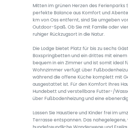
Mitten im grünen Herzen des Ferienparks Sc
perfekte Balance aus Komfort und Abente
km von Oss entfernt, sind Sie umgeben v
Outdoor-Spaß. Ob Sie mit Familie oder vierb
ruhiger Rückzugsort in die Natur.
Die Lodge bietet Platz für bis zu sechs Gä
Boxspringbetten und ein drittes mit einem
bequem in ein Zimmer und ist somit ideal f
Wohnzimmer verfügt über Fußbodenheizun
während die offene Küche komplett mit Ge
ausgestattet ist. Für den Komfort Ihres Ha
Hundebett und verstellbare Futter-/Wass
über Fußbodenheizung und eine ebenerdige
Lassen Sie Haustiere und Kinder frei im u
Terrasse entspannen. Das nahegelegene, w
hundefreundliche Wanderwege und Freilauf