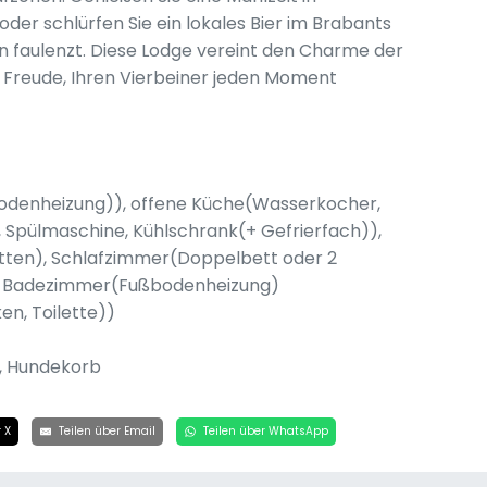
oder schlürfen Sie ein lokales Bier im Brabants
n faulenzt. Diese Lodge vereint den Charme der
e Freude, Ihren Vierbeiner jeden Moment
odenheizung)), offene Küche(Wasserkocher,
 Spülmaschine, Kühlschrank(+ Gefrierfach)),
tten), Schlafzimmer(Doppelbett oder 2
), Badezimmer(Fußbodenheizung)
n, Toilette))
, Hundekorb
 X
Teilen über Email
Teilen über WhatsApp