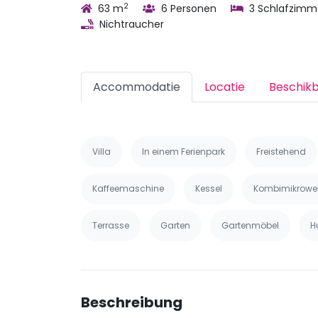
2
63 m
6 Personen
3 Schlafzimm
Nichtraucher
Accommodatie
Locatie
Beschik
Villa
In einem Ferienpark
Freistehend
Kaffeemaschine
Kessel
Kombimikrowel
Terrasse
Garten
Gartenmöbel
H
Beschreibung