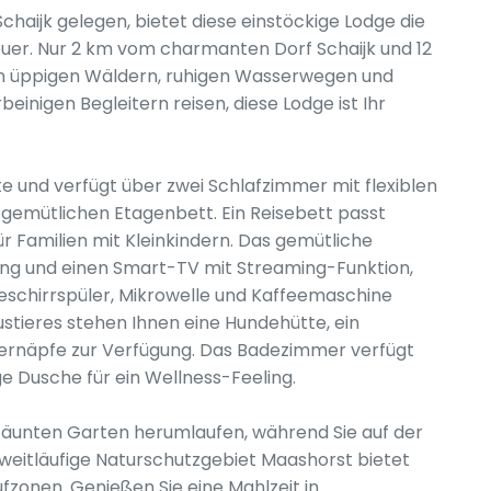
haijk gelegen, bietet diese einstöckige Lodge die
uer. Nur 2 km vom charmanten Dorf Schaijk und 12
on üppigen Wäldern, ruhigen Wasserwegen und
einigen Begleitern reisen, diese Lodge ist Ihr
ste und verfügt über zwei Schlafzimmer mit flexiblen
 gemütlichen Etagenbett. Ein Reisebett passt
ür Familien mit Kleinkindern. Das gemütliche
g und einen Smart-TV mit Streaming-Funktion,
schirrspüler, Mikrowelle und Kaffeemaschine
ustieres stehen Ihnen eine Hundehütte, ein
ernäpfe zur Verfügung. Das Badezimmer verfügt
 Dusche für ein Wellness-Feeling.
mzäunten Garten herumlaufen, während Sie auf der
eitläufige Naturschutzgebiet Maashorst bietet
zonen. Genießen Sie eine Mahlzeit in