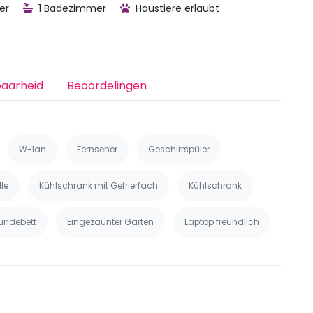
er
1 Badezimmer
Haustiere erlaubt
baarheid
Beoordelingen
W-lan
Fernseher
Geschirrspüler
le
Kühlschrank mit Gefrierfach
Kühlschrank
undebett
Eingezäunter Garten
Laptop freundlich