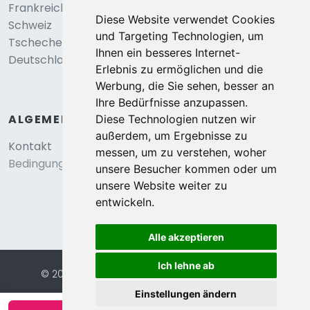
Frankreich
Diese Website verwendet Cookies
Schweiz
und Targeting Technologien, um
Tschechei
Ihnen ein besseres Internet-
Deutschland
Erlebnis zu ermöglichen und die
Werbung, die Sie sehen, besser an
Ihre Bedürfnisse anzupassen.
ALGEMEIN
Diese Technologien nutzen wir
außerdem, um Ergebnisse zu
Kontakt
messen, um zu verstehen, woher
Bedingungen und konditionen
unsere Besucher kommen oder um
unsere Website weiter zu
entwickeln.
Alle akzeptieren
Ich lehne ab
© 2026 Eurochalets |
Website von FalcoTravel
Sichere Online-Bezahlung mit
Einstellungen ändern