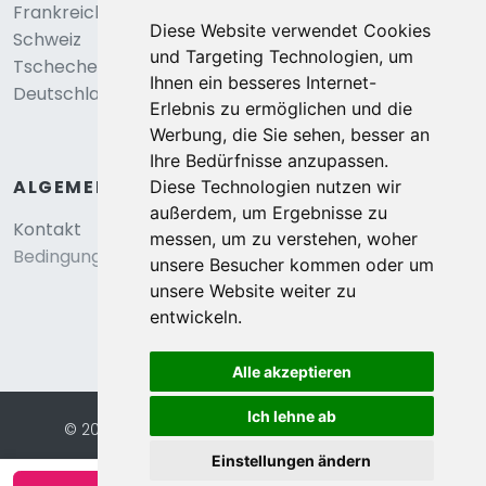
Frankreich
Diese Website verwendet Cookies
Schweiz
und Targeting Technologien, um
Tschechei
Ihnen ein besseres Internet-
Deutschland
Erlebnis zu ermöglichen und die
Werbung, die Sie sehen, besser an
Ihre Bedürfnisse anzupassen.
ALGEMEIN
Diese Technologien nutzen wir
außerdem, um Ergebnisse zu
Kontakt
messen, um zu verstehen, woher
Bedingungen und konditionen
unsere Besucher kommen oder um
unsere Website weiter zu
entwickeln.
Alle akzeptieren
Ich lehne ab
© 2026 Eurochalets |
Website von FalcoTravel
Sichere Online-Bezahlung mit
Einstellungen ändern