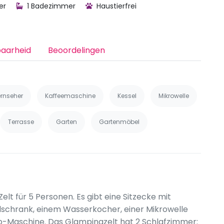
er
1 Badezimmer
Haustierfrei
baarheid
Beoordelingen
ernseher
Kaffeemaschine
Kessel
Mikrowelle
Terrasse
Garten
Gartenmöbel
elt für 5 Personen. Es gibt eine Sitzecke mit
hlschrank, einem Wasserkocher, einer Mikrowelle
o-Maschine. Das Glampingzelt hat 2 Schlafzimmer: