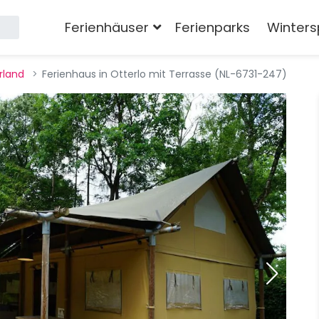
Ferienhäuser
Ferienparks
Winters
rland
Ferienhaus in Otterlo mit Terrasse (NL-6731-247)