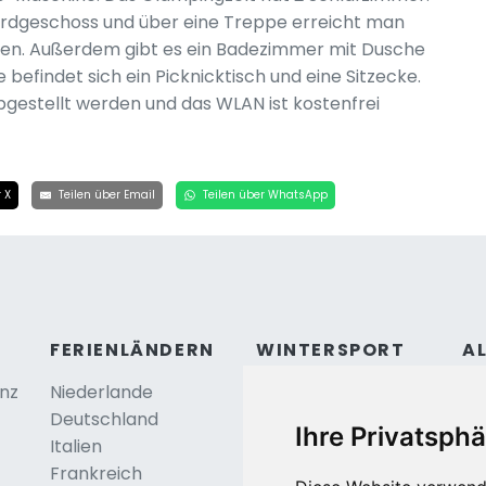
Erdgeschoss und über eine Treppe erreicht man
ten. Außerdem gibt es ein Badezimmer mit Dusche
befindet sich ein Picknicktisch und eine Sitzecke.
gestellt werden und das WLAN ist kostenfrei
 X
Teilen über Email
Teilen über WhatsApp
FERIENLÄNDERN
WINTERSPORT
A
anz
Niederlande
Österreich
Ko
Deutschland
Frankreich
Be
Ihre Privatsphä
Italien
Schweiz
Frankreich
Tschechei