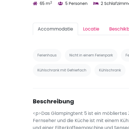
2
65 m
5 Personen
2 Schlafzimm
Accommodatie
Locatie
Beschik
Ferienhaus
Nicht in einem Ferienpark
F
Kühlschrank mit Gefrierfach
Kühlschrank
Beschreibung
<p>Das Glampingtent 5 ist ein möbliertes Z
Fernseher und die Küche ist mit einem Kü
und einer Filterkaffeemaschine und Sense