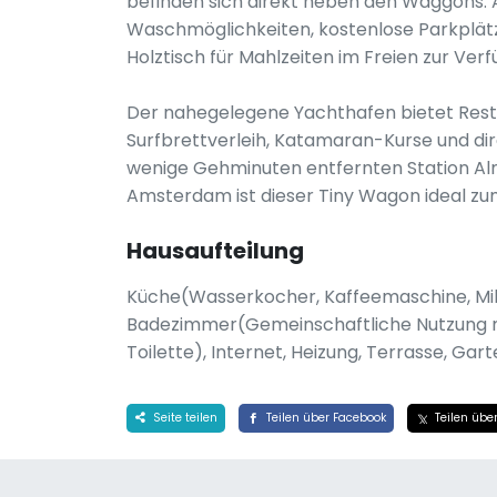
befinden sich direkt neben den Waggons
Waschmöglichkeiten, kostenlose Parkplätz
Holztisch für Mahlzeiten im Freien zur Verf
Der nahegelegene Yachthafen bietet Resta
Surfbrettverleih, Katamaran-Kurse und dir
wenige Gehminuten entfernten Station Al
Amsterdam ist dieser Tiny Wagon ideal z
Hausaufteilung
Küche(Wasserkocher, Kaffeemaschine, Mik
Badezimmer(Gemeinschaftliche Nutzung 
Toilette), Internet, Heizung, Terrasse, Gar
Seite teilen
Teilen über Facebook
Teilen über