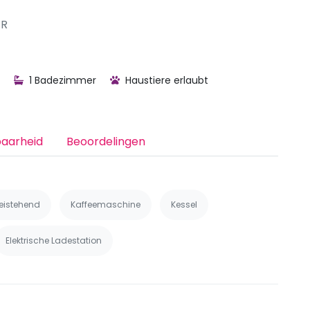
ER
1 Badezimmer
Haustiere erlaubt
baarheid
Beoordelingen
reistehend
Kaffeemaschine
Kessel
Elektrische Ladestation