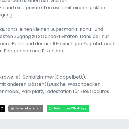
. Außerdem stehen den Gästen
e und eine private Terrasse mit einem großen
ügung.
urants, einen kleinen Supermarkt, Kanu- und
ekten Zugang zu Strandaktivitäten. Dank der nur
mere Poort und der nur 10-minütigen Zugfahrt nach
um Entspannen und Erkunden.
rowelle), Schlafzimmer(Doppelbett),
mit anderen Gästen)(Dusche, Waschbecken,
tenmöbel, Parkplatz, Ladestation für Elektroautos
 X
Teilen über Email
Teilen über WhatsApp