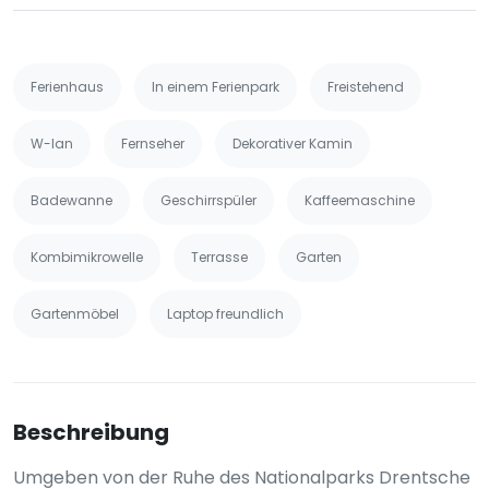
Ferienhaus
In einem Ferienpark
Freistehend
W-lan
Fernseher
Dekorativer Kamin
Badewanne
Geschirrspüler
Kaffeemaschine
Kombimikrowelle
Terrasse
Garten
Gartenmöbel
Laptop freundlich
Beschreibung
Umgeben von der Ruhe des Nationalparks Drentsche