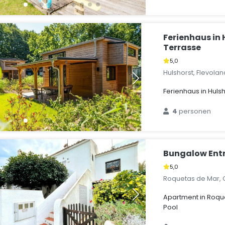
Ferienhaus in 
Terrasse
5,0
Hulshorst, Flevola
Ferienhaus in Huls
4
personen
Bungalow Ent
5,0
Roquetas de Mar, 
Apartment in Roqu
Pool