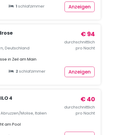
Anzeigen
1
schlafzimmer
drose
€ 94
durchschnittlich
rn, Deutschland
pro Nacht
se in Zeil am Main
Anzeigen
2
schlafzimmer
ILO 4
€ 40
durchschnittlich
, Abruzzen/Molise, Italien
pro Nacht
cht am Pool