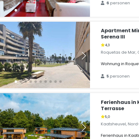
6
personen
Apartment Mi
Serena III
4,3
Roquetas de Mar, 
Wohnung in Roque
5
personen
Ferienhaus in
Terrasse
5,0
Kaatsheuvel, Nord
Ferienhaus in Kaat