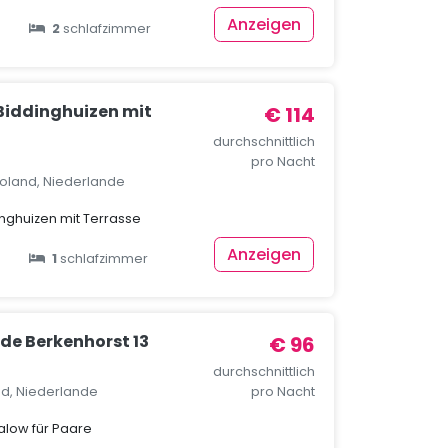
Anzeigen
2
schlafzimmer
 Biddinghuizen mit
€ 114
durchschnittlich
pro Nacht
voland, Niederlande
inghuizen mit Terrasse
Anzeigen
1
schlafzimmer
de Berkenhorst 13
€ 96
durchschnittlich
nd, Niederlande
pro Nacht
low für Paare