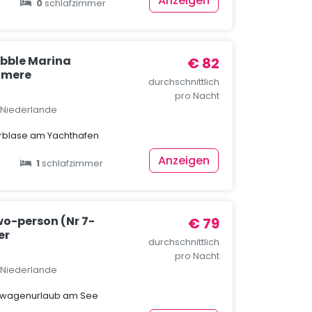
Anzeigen
0
schlafzimmer
bble Marina
€ 82
lmere
durchschnittlich
pro Nacht
, Niederlande
erblase am Yachthafen
Anzeigen
1
schlafzimmer
o-person (Nr 7-
€ 79
er
durchschnittlich
pro Nacht
, Niederlande
nwagenurlaub am See