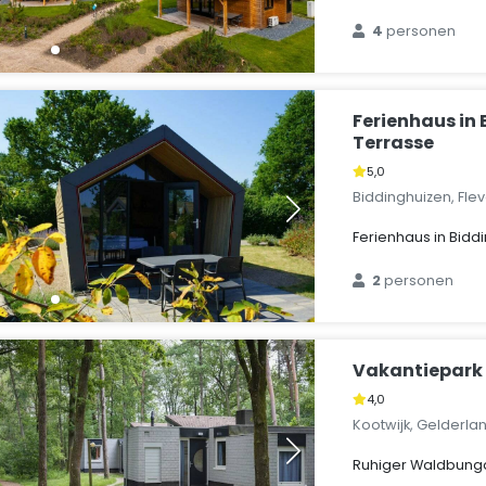
4
personen
Ferienhaus in
Terrasse
5,0
Biddinghuizen, Fle
Ferienhaus in Bidd
2
personen
Vakantiepark 
4,0
Kootwijk, Gelderla
Ruhiger Waldbunga