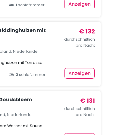
Anzeigen
1
schlafzimmer
 Biddinghuizen mit
€ 132
durchschnittlich
pro Nacht
voland, Niederlande
inghuizen mit Terrasse
Anzeigen
2
schlafzimmer
 Goudsbloem
€ 131
durchschnittlich
and, Niederlande
pro Nacht
 am Wasser mit Sauna