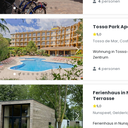
4
personen
Tossa Park A
5,0
Tossa de Mar, Cos
Wohnung in Tossa 
Zentrum
4
personen
Ferienhaus in
Terrasse
5,0
Nunspeet, Gelderl
Ferienhaus in Nuns