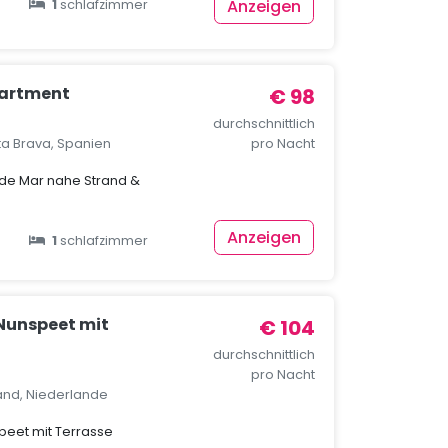
Anzeigen
1
schlafzimmer
partment
€ 98
durchschnittlich
ta Brava, Spanien
pro Nacht
de Mar nahe Strand &
Anzeigen
1
schlafzimmer
 Nunspeet mit
€ 104
durchschnittlich
pro Nacht
and, Niederlande
peet mit Terrasse