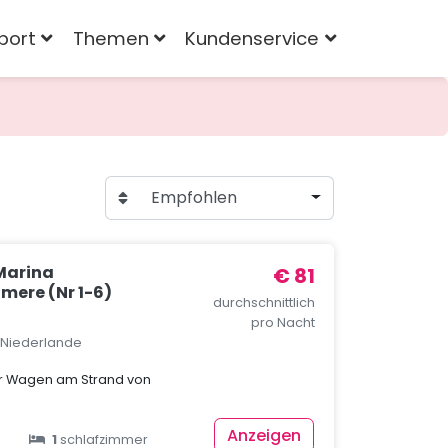
port
Themen
Kundenservice
Empfohlen
Marina
€ 81
mere (Nr 1-6)
durchschnittlich
pro Nacht
, Niederlande
er Wagen am Strand von
Anzeigen
1
schlafzimmer