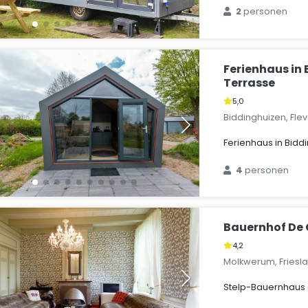
2
personen
Ferienhaus in
Terrasse
5,0
Biddinghuizen, Fle
Ferienhaus in Bidd
4
personen
Bauernhof De
4,2
Molkwerum, Friesl
Stelp-Bauernhaus