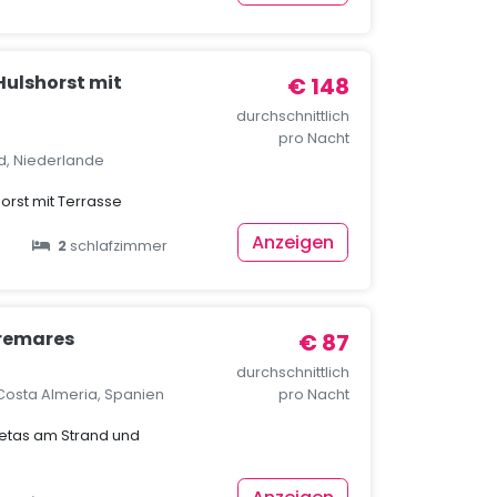
Hulshorst mit
€ 148
durchschnittlich
pro Nacht
nd, Niederlande
horst mit Terrasse
Anzeigen
2
schlafzimmer
remares
€ 87
durchschnittlich
Costa Almeria, Spanien
pro Nacht
etas am Strand und