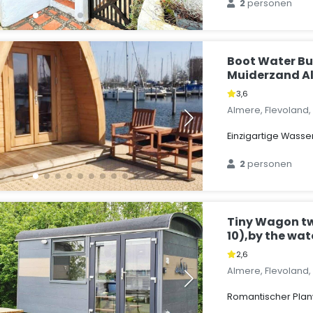
2
personen
Boot Water Bu
Muiderzand A
3,6
Almere, Flevoland
Einzigartige Wass
2
personen
Tiny Wagon tw
10),by the wat
2,6
Almere, Flevoland
Romantischer Pla