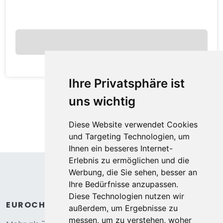
2
Schlafzimmer
durchschnittlich
pro Nacht
Anzeigen
Ihre Privatsphäre ist
uns wichtig
Diese Website verwendet Cookies
und Targeting Technologien, um
Ihnen ein besseres Internet-
Erlebnis zu ermöglichen und die
Werbung, die Sie sehen, besser an
Ihre Bedürfnisse anzupassen.
Diese Technologien nutzen wir
außerdem, um Ergebnisse zu
Gentianes GNA17 COSY & MOUNTAIN 4 Pers.
messen, um zu verstehen, woher