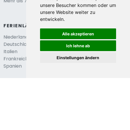
4,0
unsere Besucher kommen oder um
Châtel, Rhone Alpes, Frankreich
unsere Website weiter zu
Wohnung in Châtel mit Talblick
entwickeln.
€ 89
4
Personen
Alle akzeptieren
0
Schlafzimmer
durchschnittlich
pro Nacht
Ich lehne ab
Anzeigen
Einstellungen ändern