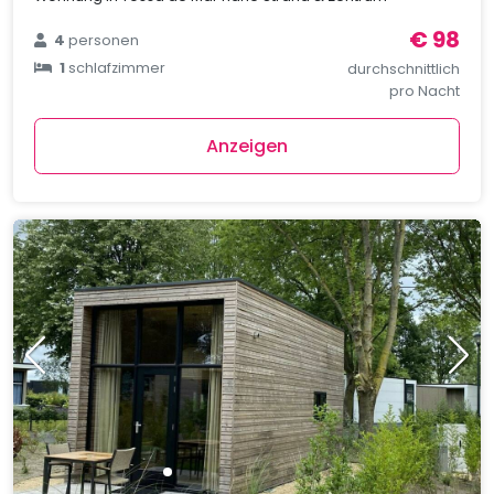
€ 98
4
personen
1
schlafzimmer
durchschnittlich
pro Nacht
Anzeigen