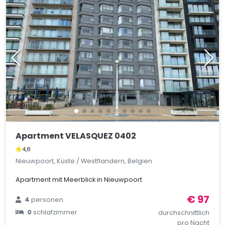
Apartment VELASQUEZ 0402
4,8
Nieuwpoort, Küste / Westflandern, Belgien
Apartment mit Meerblick in Nieuwpoort
€ 97
4
personen
0
schlafzimmer
durchschnittlich
pro Nacht