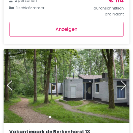
€ 114
2
personen
1
schlafzimmer
durchschnittlich
pro Nacht
Anzeigen
Vakantiepark de Berkenhorst 13