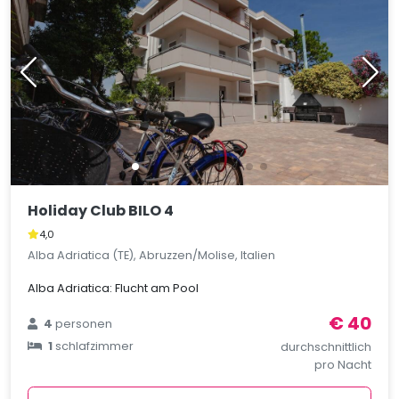
Holiday Club BILO 4
4,0
Alba Adriatica (TE), Abruzzen/Molise, Italien
Alba Adriatica: Flucht am Pool
€ 40
4
personen
1
schlafzimmer
durchschnittlich
pro Nacht