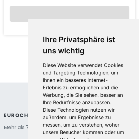
Anzeigen
Ihre Privatsphäre ist
uns wichtig
Diese Website verwendet Cookies
und Targeting Technologien, um
Ihnen ein besseres Internet-
Erlebnis zu ermöglichen und die
Werbung, die Sie sehen, besser an
Ihre Bedürfnisse anzupassen.
Diese Technologien nutzen wir
außerdem, um Ergebnisse zu
Apartment C. Ramoure B N°210 - 2P4
messen, um zu verstehen, woher
4,0
unsere Besucher kommen oder um
Modane, Auvergne, Frankreich