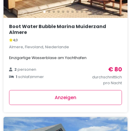
Boot Water Bubble Marina Muiderzand
Almere
4,0
Almere, Flevoland, Niederlande
Einzigartige Wasserblase am Yachthafen
€ 80
2
personen
1
schlafzimmer
durchschnittlich
pro Nacht
Anzeigen