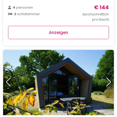
€ 144
4
personen
2
schlafzimmer
durchschnittlich
pro Nacht
Anzeigen