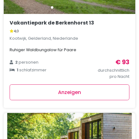
Vakantiepark de Berkenhorst 13
4,0
Kootwijk, Gelderland, Niederlande
Ruhiger Waldbungalow für Paare
€ 93
2
personen
1
schlafzimmer
durchschnittlich
pro Nacht
Anzeigen