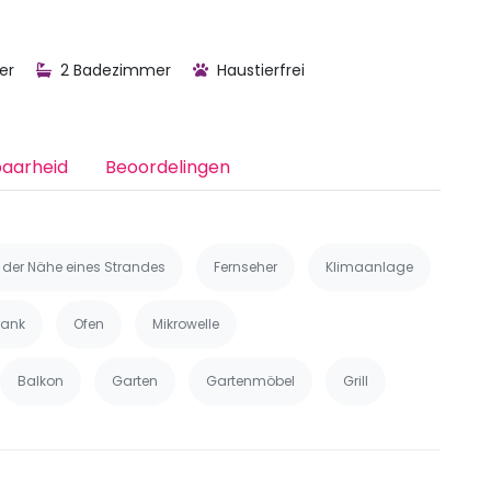
er
2 Badezimmer
Haustierfrei
baarheid
Beoordelingen
n der Nähe eines Strandes
Fernseher
Klimaanlage
rank
Ofen
Mikrowelle
Balkon
Garten
Gartenmöbel
Grill