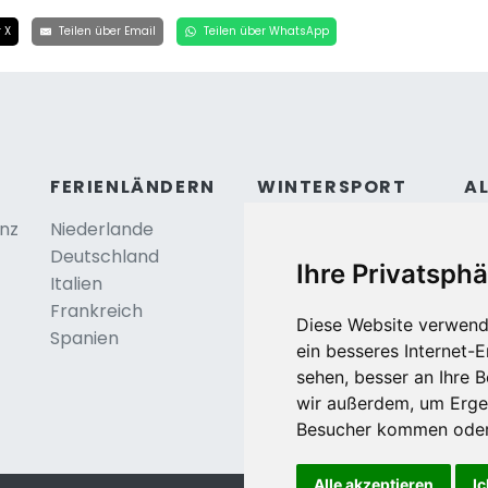
 X
Teilen über Email
Teilen über WhatsApp
FERIENLÄNDERN
WINTERSPORT
A
anz
Niederlande
Österreich
Ko
Deutschland
Frankreich
Be
Ihre Privatsphä
Italien
Schweiz
Frankreich
Tschechei
Diese Website verwend
Spanien
Deutschland
ein besseres Internet-
sehen, besser an Ihre 
wir außerdem, um Erge
Besucher kommen oder 
Alle akzeptieren
Ic