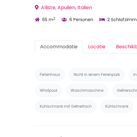
Alliste, Apulien, Italien
2
65 m
6 Personen
2 Schlafzimm
Accommodatie
Locatie
Beschik
Ferienhaus
Nicht in einem Ferienpark
I
Whirlpool
Waschmaschine
Gefriersch
Kühlschrank mit Gefrierfach
Kühlschrank