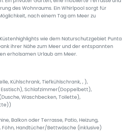
 Ein privater Garten, eine möblierte Terrasse und
terung des Wohnraums. Ein Whirlpool sorgt für
 Möglichkeit, nach einem Tag am Meer zu
von Küstenhighlights wie dem Naturschutzgebiet Punta
. Dank ihrer Nähe zum Meer und der entspannten
einen erholsamen Urlaub am Meer.
e, Kühlschrank, Tiefkühlschrank, , ),
Esstisch), Schlafzimmer(Doppelbett),
(Dusche, Waschbecken, Toilette),
tte))
hine, Balkon oder Terrasse, Patio, Heizung,
z, Föhn, Handtücher/Bettwäsche (inklusive)