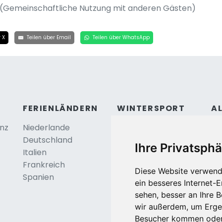
ool(Gemeinschaftliche Nutzung mit anderen Gästen)
 X
Teilen über Email
Teilen über WhatsApp
FERIENLÄNDERN
WINTERSPORT
A
anz
Niederlande
Österreich
Ko
Deutschland
Frankreich
Be
Ihre Privatsphä
Italien
Schweiz
Frankreich
Tschechei
Diese Website verwend
Spanien
Deutschland
ein besseres Internet-
sehen, besser an Ihre 
wir außerdem, um Erge
Besucher kommen oder 