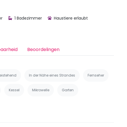
er
1 Badezimmer
Haustiere erlaubt
baarheid
Beoordelingen
reistehend
In der Nähe eines Strandes
Fernseher
Kessel
Mikrowelle
Garten