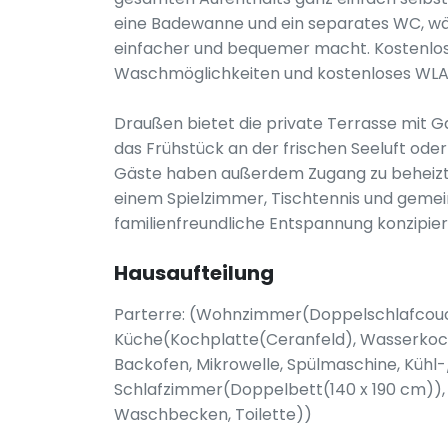
eine Badewanne und ein separates WC, wäh
einfacher und bequemer macht. Kostenlose
Waschmöglichkeiten und kostenloses WLAN
Draußen bietet die private Terrasse mit Ga
das Frühstück an der frischen Seeluft ode
Gäste haben außerdem Zugang zu beheizt
einem Spielzimmer, Tischtennis und gemein
familienfreundliche Entspannung konzipiert
Hausaufteilung
Parterre: (Wohnzimmer(Doppelschlafcouch(
Küche(Kochplatte(Ceranfeld), Wasserkoc
Backofen, Mikrowelle, Spülmaschine, Küh
Schlafzimmer(Doppelbett(140 x 190 cm))
Waschbecken, Toilette))