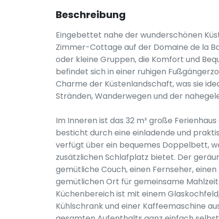
Beschreibung
Eingebettet nahe der wunderschönen Küste
Zimmer-Cottage auf der Domaine de la Bai
oder kleine Gruppen, die Komfort und Bequ
befindet sich in einer ruhigen Fußgängerz
Charme der Küstenlandschaft, was sie idea
Stränden, Wanderwegen und der nahegel
Im Inneren ist das 32 m² große Ferienhaus 
besticht durch eine einladende und prakt
verfügt über ein bequemes Doppelbett, w
zusätzlichen Schlafplatz bietet. Der ger
gemütliche Couch, einen Fernseher, einen 
gemütlichen Ort für gemeinsame Mahlzeit
Küchenbereich ist mit einem Glaskochfeld,
Kühlschrank und einer Kaffeemaschine aus
gesamten Aufenthalts ganz einfach selbs