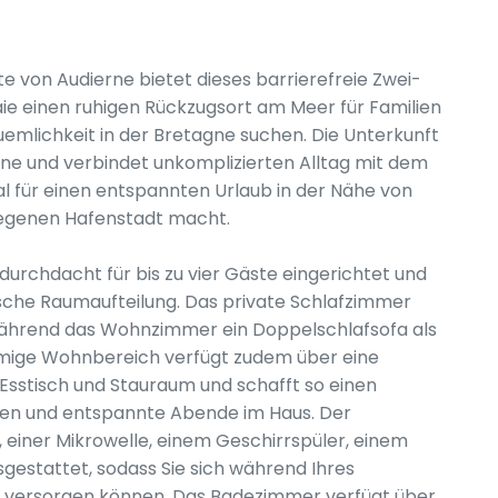
 von Audierne bietet dieses barrierefreie Zwei-
e einen ruhigen Rückzugsort am Meer für Familien
emlichkeit in der Bretagne suchen. Die Unterkunft
one und verbindet unkomplizierten Alltag mit dem
l für einen entspannten Urlaub in der Nähe von
egenen Hafenstadt macht.
durchdacht für bis zu vier Gäste eingerichtet und
ische Raumaufteilung. Das private Schlafzimmer
ährend das Wohnzimmer ein Doppelschlafsofa als
äumige Wohnbereich verfügt zudem über eine
Esstisch und Stauraum und schafft so einen
en und entspannte Abende im Haus. Der
 einer Mikrowelle, einem Geschirrspüler, einem
gestattet, sodass Sie sich während Ihres
t versorgen können. Das Badezimmer verfügt über