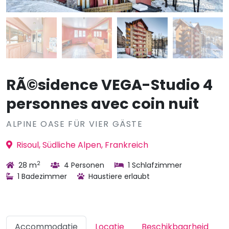
RÃ©sidence VEGA-Studio 4
personnes avec coin nuit
ALPINE OASE FÜR VIER GÄSTE
Risoul, Südliche Alpen, Frankreich
2
28 m
4 Personen
1 Schlafzimmer
1 Badezimmer
Haustiere erlaubt
Accommodatie
Locatie
Beschikbaarheid