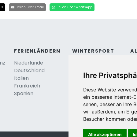
 X
Teilen über Email
Teilen über WhatsApp
FERIENLÄNDERN
WINTERSPORT
A
anz
Niederlande
Österreich
Ko
Deutschland
Frankreich
Be
Ihre Privatsphä
Italien
Schweiz
Frankreich
Tschechei
Diese Website verwend
Spanien
Deutschland
ein besseres Internet-
sehen, besser an Ihre 
wir außerdem, um Erge
Besucher kommen oder 
Alle akzeptieren
Ic