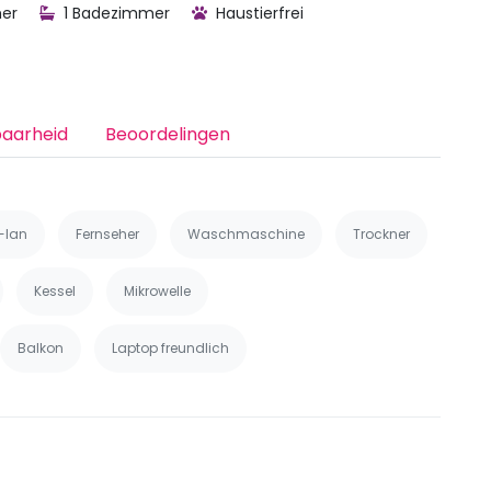
er
1 Badezimmer
Haustierfrei
baarheid
Beoordelingen
-lan
Fernseher
Waschmaschine
Trockner
Kessel
Mikrowelle
Balkon
Laptop freundlich