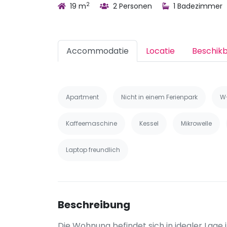
2
19 m
2 Personen
1 Badezimmer
Accommodatie
Locatie
Beschik
Apartment
Nicht in einem Ferienpark
W
Kaffeemaschine
Kessel
Mikrowelle
Laptop freundlich
Beschreibung
Die Wohnung befindet sich in idealer Lag