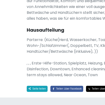
auf Funktionalität, Komfort und Bequemlic
von Annehmlichkeiten wie einer voll ausge
Bettwäsche und Handtüchern stellt siche
alles haben, was sie für ein komfortables
Hausaufteilung
Parterre: (Küche(Herd, Wasserkocher, Toas
Wohn-/Schlafzimmer(, Doppelbett, TV, K
Handtücher/Bettwäsche (inklusive), ))
, , , Erste-Hilfe-Station, Spielplatz, Heizu
Disinfection, Downtown, Enhanced cleaning
term stays allowed, Near Ocean, Town
Seite teilen
Teilen über Facebook
Teilen über