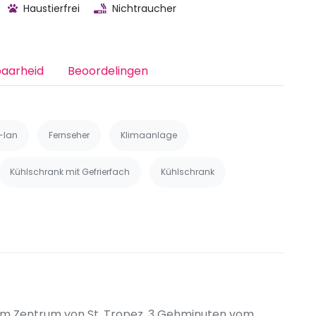
Haustierfrei
Nichtraucher
baarheid
Beoordelingen
-lan
Fernseher
Klimaanlage
Kühlschrank mit Gefrierfach
Kühlschrank
e im Zentrum von St. Tropez, 3 Gehminuten vom