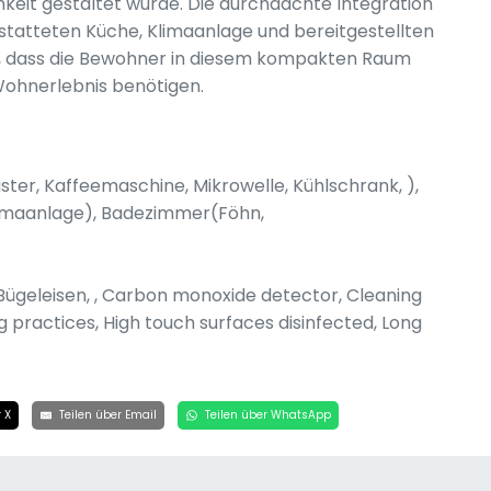
hkeit gestaltet wurde. Die durchdachte Integration
statteten Küche, Klimaanlage und bereitgestellten
r, dass die Bewohner in diesem kompakten Raum
 Wohnerlebnis benötigen.
ter, Kaffeemaschine, Mikrowelle, Kühlschrank, ),
limaanlage), Badezimmer(Föhn,
ng, Bügeleisen, , Carbon monoxide detector, Cleaning
 practices, High touch surfaces disinfected, Long
 X
Teilen über Email
Teilen über WhatsApp