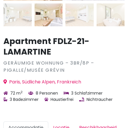
Apartment FDLZ-21-
LAMARTINE
GERÄUMIGE WOHNUNG – 3BR/8P –
PIGALLE/MUSÉE GRÉVIN
Paris, Südliche Alpen, Frankreich
2
72 m
8 Personen
3 Schlafzimmer
3 Badezimmer
Haustierfrei
Nichtraucher
Accommodatie
Locatie
Beschikbaarheid