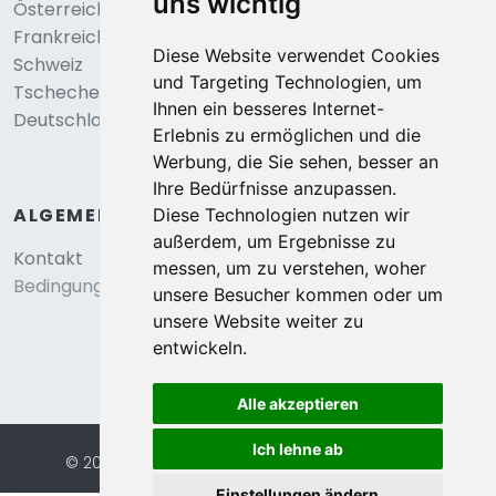
uns wichtig
Österreich
Frankreich
Diese Website verwendet Cookies
Schweiz
und Targeting Technologien, um
Tschechei
Ihnen ein besseres Internet-
Deutschland
Erlebnis zu ermöglichen und die
Werbung, die Sie sehen, besser an
Ihre Bedürfnisse anzupassen.
ALGEMEIN
Diese Technologien nutzen wir
außerdem, um Ergebnisse zu
Kontakt
messen, um zu verstehen, woher
Bedingungen und konditionen
unsere Besucher kommen oder um
unsere Website weiter zu
entwickeln.
Alle akzeptieren
Ich lehne ab
© 2026 Eurochalets |
Website von FalcoTravel
Sichere Online-Bezahlung mit
Einstellungen ändern