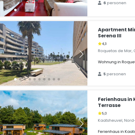
6
personen
Apartment Mi
Serena III
4,3
Roquetas de Mar, 
Wohnung in Roque
5
personen
Ferienhaus in
Terrasse
5,0
Kaatsheuvel, Nord
Ferienhaus in Kaat