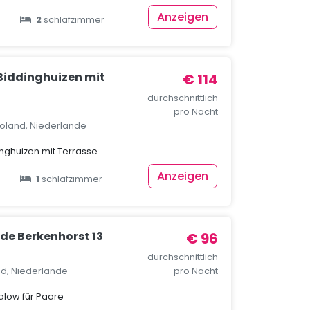
Anzeigen
2
schlafzimmer
 Biddinghuizen mit
€ 114
durchschnittlich
pro Nacht
voland, Niederlande
inghuizen mit Terrasse
Anzeigen
1
schlafzimmer
de Berkenhorst 13
€ 96
durchschnittlich
nd, Niederlande
pro Nacht
low für Paare