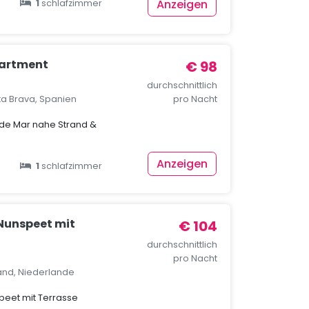
Anzeigen
1
schlafzimmer
partment
€ 98
durchschnittlich
ta Brava, Spanien
pro Nacht
de Mar nahe Strand &
Anzeigen
1
schlafzimmer
 Nunspeet mit
€ 104
durchschnittlich
pro Nacht
and, Niederlande
peet mit Terrasse