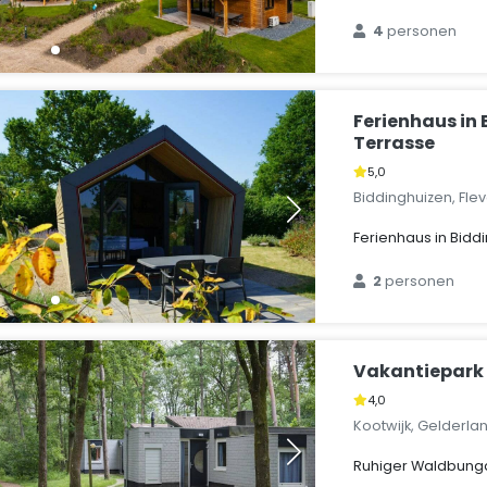
4
personen
Ferienhaus in
Terrasse
5,0
Biddinghuizen, Fle
Ferienhaus in Bidd
2
personen
Vakantiepark 
4,0
Kootwijk, Gelderla
Ruhiger Waldbunga