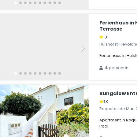
Ferienhaus in 
Terrasse
5,0
Hulshorst, Flevola
Ferienhaus in Huls
4
personen
Bungalow Ent
5,0
Roquetas de Mar, 
Apartment in Roqu
Pool