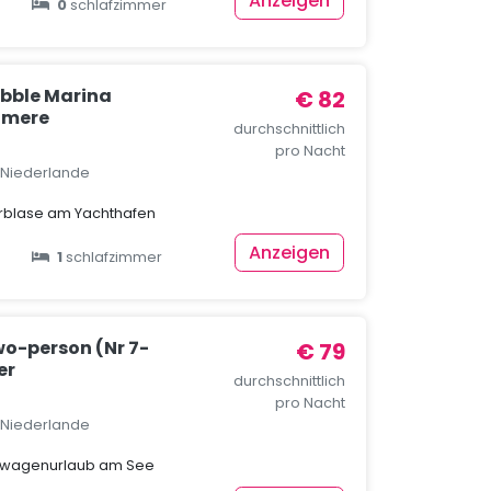
Anzeigen
0
schlafzimmer
bble Marina
€ 82
lmere
durchschnittlich
pro Nacht
, Niederlande
erblase am Yachthafen
Anzeigen
1
schlafzimmer
o-person (Nr 7-
€ 79
er
durchschnittlich
pro Nacht
, Niederlande
nwagenurlaub am See