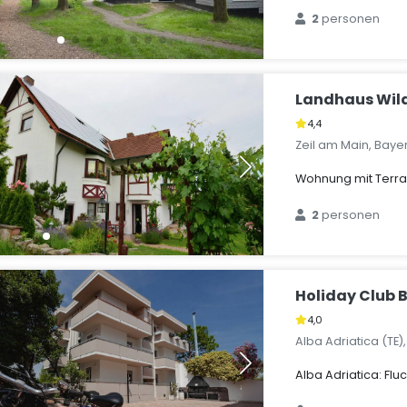
2
personen
Landhaus Wil
4,4
Zeil am Main, Baye
Wohnung mit Terras
2
personen
Holiday Club B
4,0
Alba Adriatica (TE)
Alba Adriatica: Flu