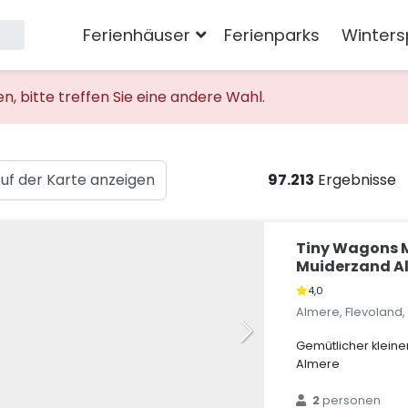
Ferienhäuser
Ferienparks
Winters
 bitte treffen Sie eine andere Wahl.
uf der Karte anzeigen
97.213
Ergebnisse
Tiny Wagons 
Muiderzand Al
4,0
Almere, Flevoland
Gemütlicher klein
Almere
2
personen