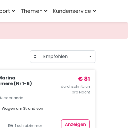
port
Themen
Kundenservice
Empfohlen
Marina
€ 81
mere (Nr 1-6)
durchschnittlich
pro Nacht
, Niederlande
er Wagen am Strand von
Anzeigen
1
schlafzimmer