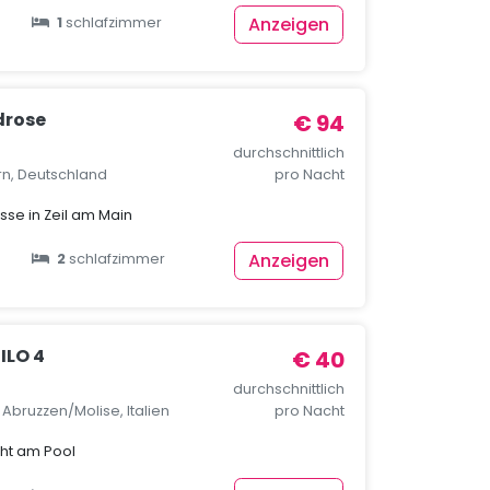
Anzeigen
1
schlafzimmer
drose
€ 94
durchschnittlich
rn, Deutschland
pro Nacht
se in Zeil am Main
Anzeigen
2
schlafzimmer
ILO 4
€ 40
durchschnittlich
, Abruzzen/Molise, Italien
pro Nacht
cht am Pool