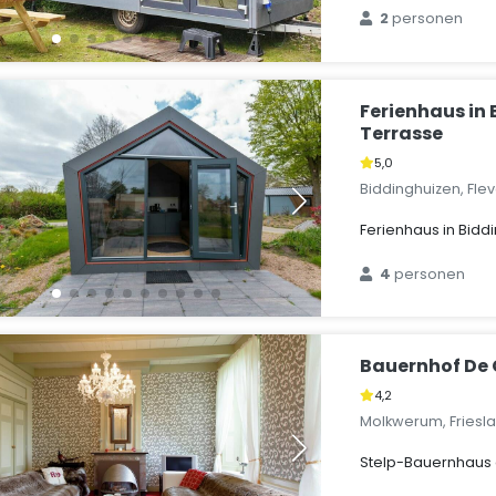
2
personen
Ferienhaus in
Terrasse
5,0
Biddinghuizen, Fle
Ferienhaus in Bidd
4
personen
Bauernhof De
4,2
Molkwerum, Friesl
Stelp-Bauernhaus