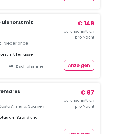
Hulshorst mit
€ 148
durchschnittlich
pro Nacht
nd, Niederlande
horst mit Terrasse
Anzeigen
2
schlafzimmer
remares
€ 87
durchschnittlich
Costa Almeria, Spanien
pro Nacht
etas am Strand und