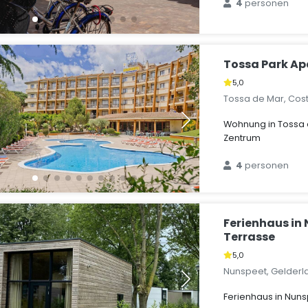
4
personen
Tossa Park A
5,0
Tossa de Mar, Cos
Wohnung in Tossa 
Zentrum
4
personen
Ferienhaus in
Terrasse
5,0
Nunspeet, Gelderl
Ferienhaus in Nuns