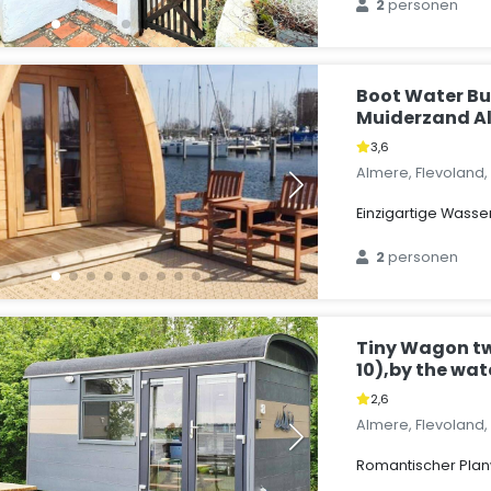
2
personen
Boot Water Bu
Muiderzand A
3,6
Almere, Flevoland
Einzigartige Wass
2
personen
Tiny Wagon tw
10),by the wat
2,6
Almere, Flevoland
Romantischer Pla