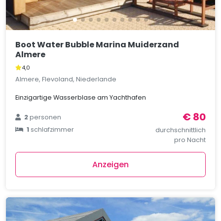
Boot Water Bubble Marina Muiderzand
Almere
4,0
Almere, Flevoland, Niederlande
Einzigartige Wasserblase am Yachthafen
€ 80
2
personen
1
schlafzimmer
durchschnittlich
pro Nacht
Anzeigen