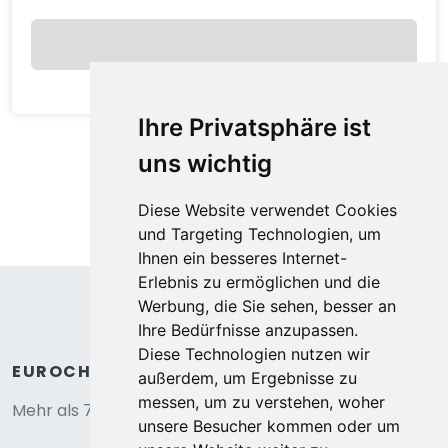
Anzeigen
Ihre Privatsphäre ist
uns wichtig
Diese Website verwendet Cookies
und Targeting Technologien, um
Ihnen ein besseres Internet-
Erlebnis zu ermöglichen und die
Werbung, die Sie sehen, besser an
Ihre Bedürfnisse anzupassen.
Diese Technologien nutzen wir
außerdem, um Ergebnisse zu
Apartment C. Ramoure B N°210 - 2P4
messen, um zu verstehen, woher
4,0
unsere Besucher kommen oder um
Modane, Auvergne, Frankreich