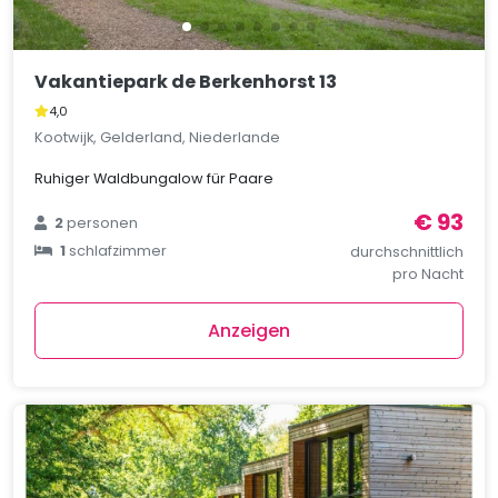
Vakantiepark de Berkenhorst 13
4,0
Kootwijk, Gelderland, Niederlande
Ruhiger Waldbungalow für Paare
€ 93
2
personen
1
schlafzimmer
durchschnittlich
pro Nacht
Anzeigen