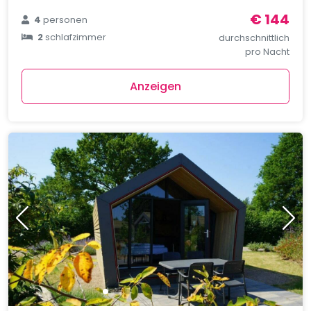
€ 144
4
personen
2
schlafzimmer
durchschnittlich
pro Nacht
Anzeigen