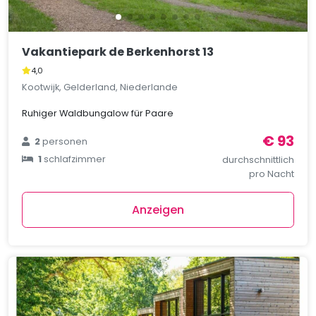
Vakantiepark de Berkenhorst 13
4,0
Kootwijk, Gelderland, Niederlande
Ruhiger Waldbungalow für Paare
€ 93
2
personen
1
schlafzimmer
durchschnittlich
pro Nacht
Anzeigen