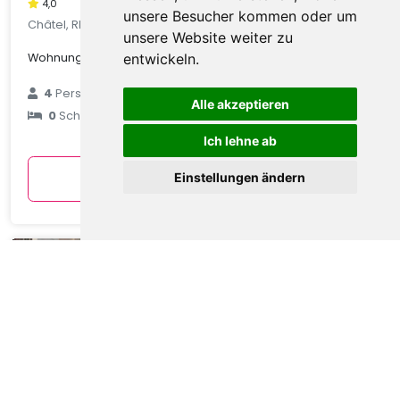
4,0
unsere Besucher kommen oder um
Châtel, Rhone Alpes, Frankreich
unsere Website weiter zu
Wohnung in Châtel mit Talblick
entwickeln.
€ 89
4
Personen
Alle akzeptieren
0
Schlafzimmer
durchschnittlich
pro Nacht
Ich lehne ab
Anzeigen
Einstellungen ändern