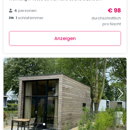
€ 98
4
personen
1
schlafzimmer
durchschnittlich
pro Nacht
Anzeigen