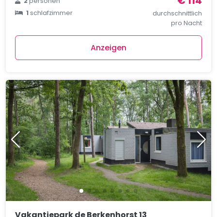
€ 114
2
personen
1
schlafzimmer
durchschnittlich
pro Nacht
Anzeigen
Vakantiepark de Berkenhorst 13