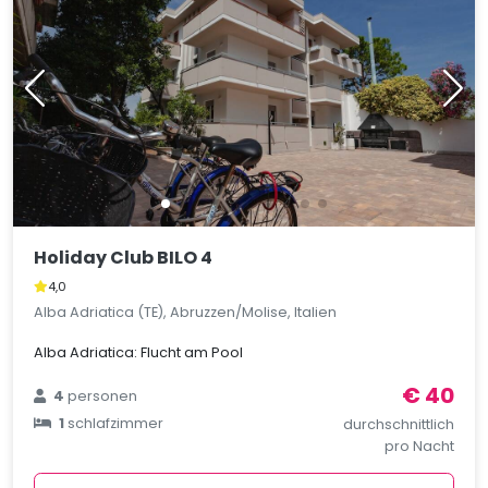
Holiday Club BILO 4
4,0
Alba Adriatica (TE), Abruzzen/Molise, Italien
Alba Adriatica: Flucht am Pool
€ 40
4
personen
1
schlafzimmer
durchschnittlich
pro Nacht