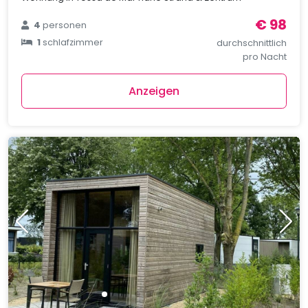
€ 98
4
personen
1
schlafzimmer
durchschnittlich
pro Nacht
Anzeigen