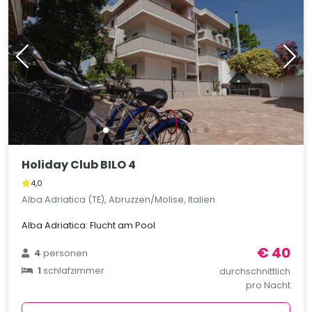
Holiday Club BILO 4
4,0
Alba Adriatica (TE), Abruzzen/Molise, Italien
Alba Adriatica: Flucht am Pool
€ 40
4
personen
1
schlafzimmer
durchschnittlich
pro Nacht