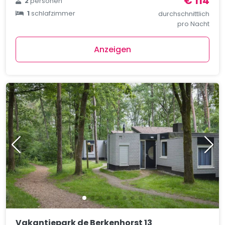
€ 114
2
personen
1
schlafzimmer
durchschnittlich
pro Nacht
Anzeigen
Vakantiepark de Berkenhorst 13