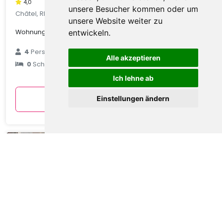
4,0
unsere Besucher kommen oder um
Châtel, Rhone Alpes, Frankreich
unsere Website weiter zu
Wohnung in Châtel mit Talblick
entwickeln.
€ 89
4
Personen
Alle akzeptieren
0
Schlafzimmer
durchschnittlich
pro Nacht
Ich lehne ab
Anzeigen
Einstellungen ändern