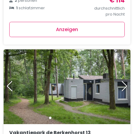
€ 114
2
personen
1
schlafzimmer
durchschnittlich
pro Nacht
Anzeigen
Vakantiepark de Berkenhorst 13