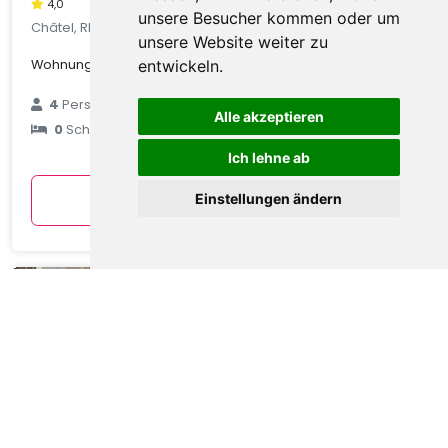
4,0
unsere Besucher kommen oder um
Châtel, Rhone Alpes, Frankreich
unsere Website weiter zu
Wohnung in Châtel mit Talblick
entwickeln.
€ 89
4
Personen
Alle akzeptieren
0
Schlafzimmer
durchschnittlich
pro Nacht
Ich lehne ab
Anzeigen
Einstellungen ändern