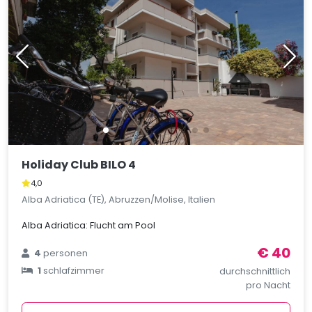
Holiday Club BILO 4
4,0
Alba Adriatica (TE), Abruzzen/Molise, Italien
Alba Adriatica: Flucht am Pool
€ 40
4
personen
1
schlafzimmer
durchschnittlich
pro Nacht