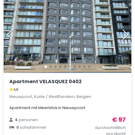
Apartment VELASQUEZ 0402
4,8
Nieuwpoort, Küste / Westflandern, Belgien
Apartment mit Meerblick in Nieuwpoort
€ 97
4
personen
0
schlafzimmer
durchschnittlich
pro Nacht