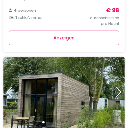
€ 98
4
personen
1
schlafzimmer
durchschnittlich
pro Nacht
Anzeigen