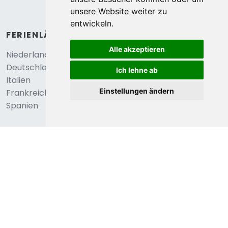
2,6
unsere Website weiter zu
Almere, Flevoland, Niederlande
entwickeln.
Romantischer Planwagenurlaub am See
Alle akzeptieren
€ 79
2
Personen
1
Schlafzimmer
durchschnittlich
Ich lehne ab
pro Nacht
Einstellungen ändern
Anzeigen