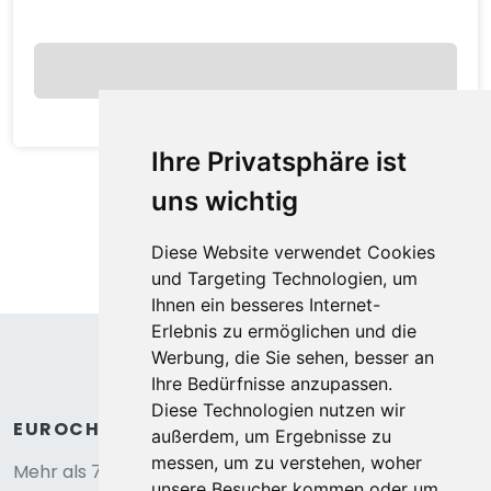
pro Nacht
Anzeigen
Ihre Privatsphäre ist
uns wichtig
Diese Website verwendet Cookies
und Targeting Technologien, um
Ihnen ein besseres Internet-
Erlebnis zu ermöglichen und die
Werbung, die Sie sehen, besser an
Ihre Bedürfnisse anzupassen.
Diese Technologien nutzen wir
außerdem, um Ergebnisse zu
Tiny Wagon two-person (Nr 7-10),by the
messen, um zu verstehen, woher
water
unsere Besucher kommen oder um