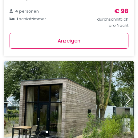
€ 98
4
personen
1
schlafzimmer
durchschnittlich
pro Nacht
Anzeigen