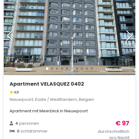
Apartment VELASQUEZ 0402
4,8
Nieuwpoort, Küste / Westflandern, Belgien
Apartment mit Meerblick in Nieuwpoort
€ 97
4
personen
0
schlafzimmer
durchschnittlich
pro Nacht