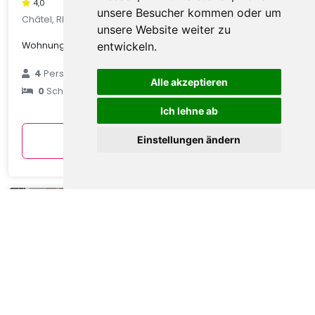
4,0
unsere Besucher kommen oder um
Châtel, Rhone Alpes, Frankreich
unsere Website weiter zu
Wohnung in Châtel mit Talblick
entwickeln.
€ 89
4
Personen
Alle akzeptieren
0
Schlafzimmer
durchschnittlich
pro Nacht
Ich lehne ab
Anzeigen
Einstellungen ändern