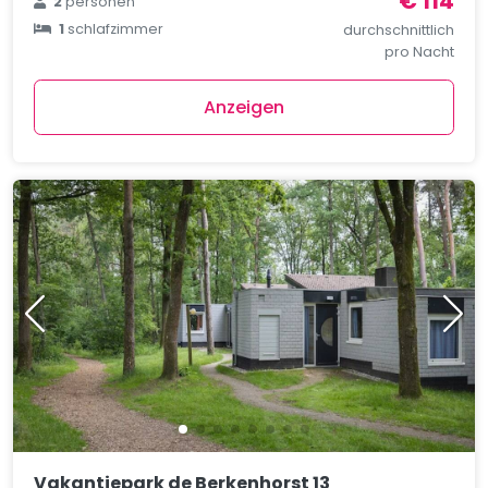
€ 114
2
personen
1
schlafzimmer
durchschnittlich
pro Nacht
Anzeigen
Vakantiepark de Berkenhorst 13