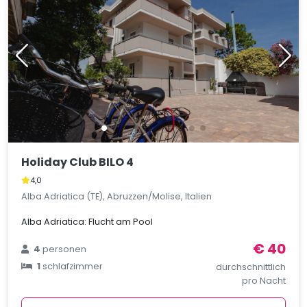
Holiday Club BILO 4
4,0
Alba Adriatica (TE), Abruzzen/Molise, Italien
Alba Adriatica: Flucht am Pool
€ 40
4
personen
1
schlafzimmer
durchschnittlich
pro Nacht