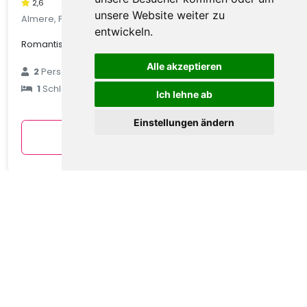
2,6
unsere Website weiter zu
Almere, Flevoland, Niederlande
entwickeln.
Romantischer Planwagenurlaub am See
Alle akzeptieren
€ 79
2
Personen
1
Schlafzimmer
durchschnittlich
Ich lehne ab
pro Nacht
Einstellungen ändern
Anzeigen