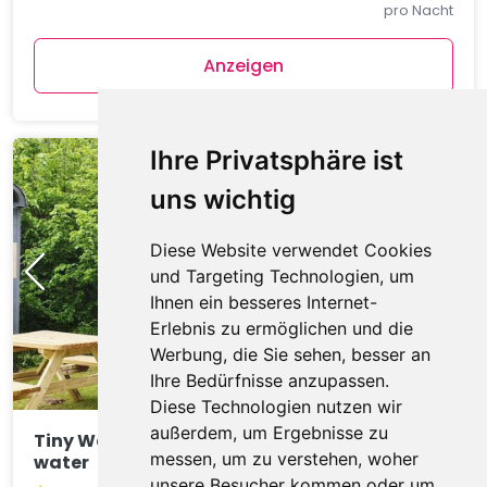
pro Nacht
Anzeigen
Ihre Privatsphäre ist
uns wichtig
Diese Website verwendet Cookies
und Targeting Technologien, um
Ihnen ein besseres Internet-
Erlebnis zu ermöglichen und die
Werbung, die Sie sehen, besser an
Ihre Bedürfnisse anzupassen.
Diese Technologien nutzen wir
außerdem, um Ergebnisse zu
Tiny Wagon two-person (Nr 7-10),by the
messen, um zu verstehen, woher
water
unsere Besucher kommen oder um