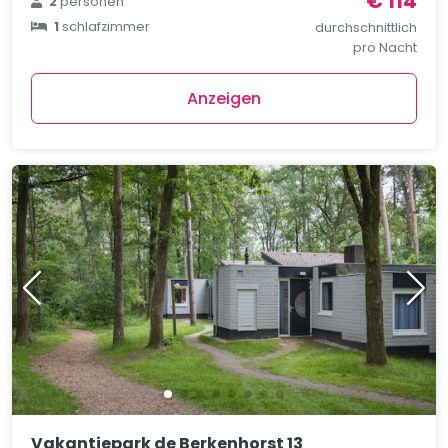
€ 114
2
personen
1
schlafzimmer
durchschnittlich
pro Nacht
Anzeigen
Vakantiepark de Berkenhorst 13