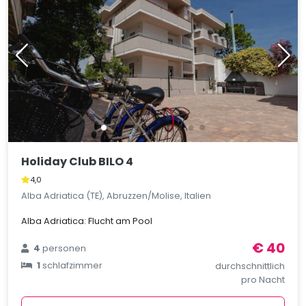
Holiday Club BILO 4
4,0
Alba Adriatica (TE), Abruzzen/Molise, Italien
Alba Adriatica: Flucht am Pool
€ 40
4
personen
1
schlafzimmer
durchschnittlich
pro Nacht