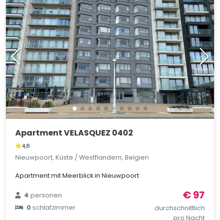
Apartment VELASQUEZ 0402
4,8
Nieuwpoort, Küste / Westflandern, Belgien
Apartment mit Meerblick in Nieuwpoort
€ 97
4
personen
0
schlafzimmer
durchschnittlich
pro Nacht