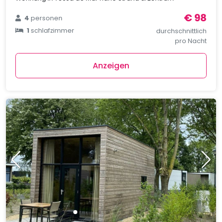
€ 98
4
personen
1
schlafzimmer
durchschnittlich
pro Nacht
Anzeigen