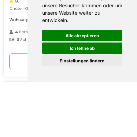
4,0
unsere Besucher kommen oder um
Châtel, Rhone Alpes, Frankreich
unsere Website weiter zu
Wohnung in Châtel mit Talblick
entwickeln.
€ 89
4
Personen
Alle akzeptieren
0
Schlafzimmer
durchschnittlich
pro Nacht
Ich lehne ab
Anzeigen
Einstellungen ändern