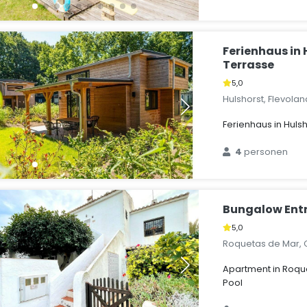
Ferienhaus in 
Terrasse
5,0
Hulshorst, Flevola
Ferienhaus in Huls
4
personen
Bungalow Ent
5,0
Roquetas de Mar, 
Apartment in Roqu
Pool