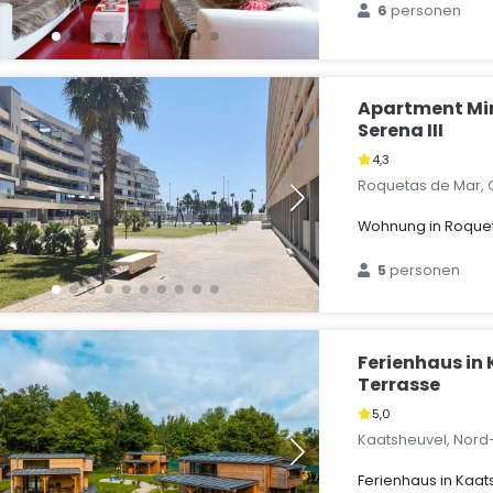
6
personen
Apartment Mi
Serena III
4,3
Roquetas de Mar, 
Wohnung in Roque
5
personen
Ferienhaus in
Terrasse
5,0
Kaatsheuvel, Nord
Ferienhaus in Kaat