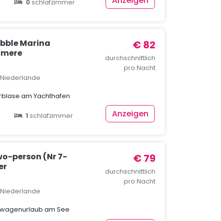
Anzeigen
0
schlafzimmer
bble Marina
€ 82
lmere
durchschnittlich
pro Nacht
, Niederlande
erblase am Yachthafen
Anzeigen
1
schlafzimmer
o-person (Nr 7-
€ 79
er
durchschnittlich
pro Nacht
, Niederlande
nwagenurlaub am See