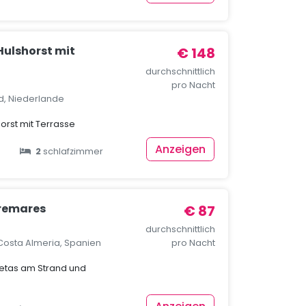
Hulshorst mit
€ 148
durchschnittlich
pro Nacht
nd, Niederlande
horst mit Terrasse
Anzeigen
2
schlafzimmer
remares
€ 87
durchschnittlich
Costa Almeria, Spanien
pro Nacht
etas am Strand und