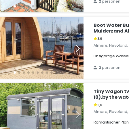
2
personen
Boot Water Bu
Muiderzand A
3,6
Almere, Flevoland
Einzigartige Wass
2
personen
Tiny Wagon tw
10),by the wat
2,6
Almere, Flevoland
Romantischer Pla