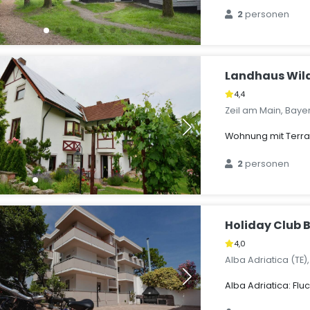
2
personen
Landhaus Wil
4,4
Zeil am Main, Baye
Wohnung mit Terras
2
personen
Holiday Club B
4,0
Alba Adriatica (TE)
Alba Adriatica: Flu