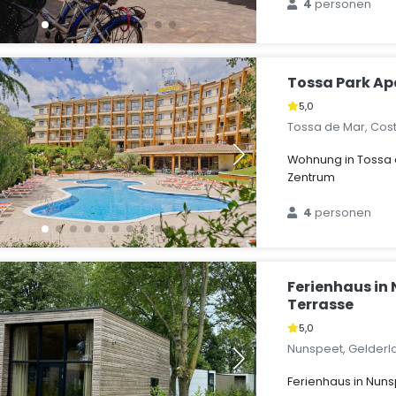
4
personen
Tossa Park A
5,0
Tossa de Mar, Cos
Wohnung in Tossa 
Zentrum
4
personen
Ferienhaus in
Terrasse
5,0
Nunspeet, Gelderl
Ferienhaus in Nuns