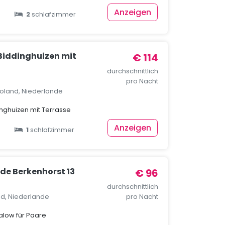
Anzeigen
2
schlafzimmer
 Biddinghuizen mit
€ 114
durchschnittlich
pro Nacht
voland, Niederlande
inghuizen mit Terrasse
Anzeigen
1
schlafzimmer
de Berkenhorst 13
€ 96
durchschnittlich
nd, Niederlande
pro Nacht
low für Paare