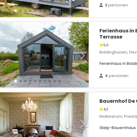
2
personen
Ferienhaus in
Terrasse
5,0
Biddinghuizen, Fle
Ferienhaus in Bidd
4
personen
Bauernhof De
4,2
Molkwerum, Friesl
Stelp-Bauernhaus