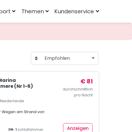
port
Themen
Kundenservice
Empfohlen
Marina
€ 81
mere (Nr 1-6)
durchschnittlich
pro Nacht
, Niederlande
er Wagen am Strand von
Anzeigen
1
schlafzimmer