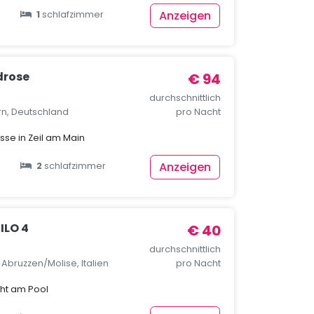
Anzeigen
1
schlafzimmer
drose
€ 94
durchschnittlich
rn, Deutschland
pro Nacht
se in Zeil am Main
Anzeigen
2
schlafzimmer
ILO 4
€ 40
durchschnittlich
, Abruzzen/Molise, Italien
pro Nacht
cht am Pool