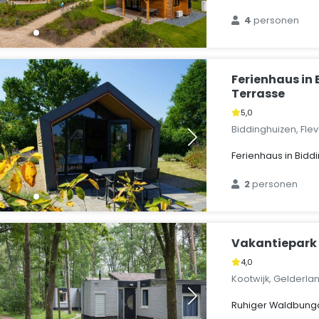
4
personen
Ferienhaus in
Terrasse
5,0
Biddinghuizen, Fle
Ferienhaus in Bidd
2
personen
Vakantiepark 
4,0
Kootwijk, Gelderla
Ruhiger Waldbunga