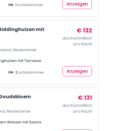
Anzeigen
1
schlafzimmer
 Biddinghuizen mit
€ 132
durchschnittlich
pro Nacht
voland, Niederlande
inghuizen mit Terrasse
Anzeigen
2
schlafzimmer
 Goudsbloem
€ 131
durchschnittlich
and, Niederlande
pro Nacht
 am Wasser mit Sauna