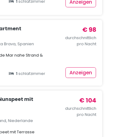
Anzeigen
1
schlafzimmer
partment
€ 98
durchschnittlich
ta Brava, Spanien
pro Nacht
de Mar nahe Strand &
Anzeigen
1
schlafzimmer
 Nunspeet mit
€ 104
durchschnittlich
pro Nacht
and, Niederlande
peet mit Terrasse