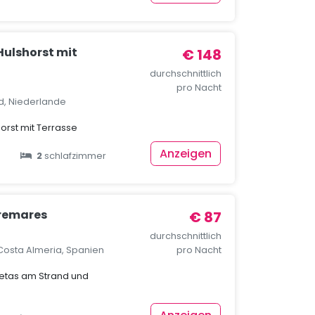
Hulshorst mit
€ 148
durchschnittlich
pro Nacht
nd, Niederlande
horst mit Terrasse
Anzeigen
2
schlafzimmer
remares
€ 87
durchschnittlich
Costa Almeria, Spanien
pro Nacht
etas am Strand und