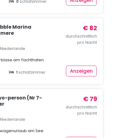
Anzeigen
0
schlafzimmer
bble Marina
€ 82
lmere
durchschnittlich
pro Nacht
, Niederlande
erblase am Yachthafen
Anzeigen
1
schlafzimmer
o-person (Nr 7-
€ 79
er
durchschnittlich
pro Nacht
, Niederlande
nwagenurlaub am See