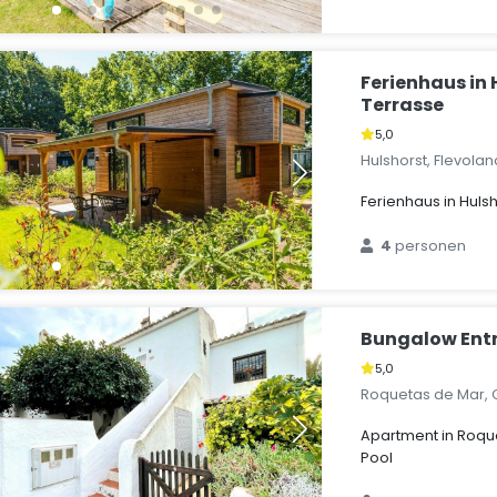
Ferienhaus in 
Terrasse
5,0
Hulshorst, Flevola
Ferienhaus in Huls
4
personen
Bungalow Ent
5,0
Roquetas de Mar, 
Apartment in Roqu
Pool