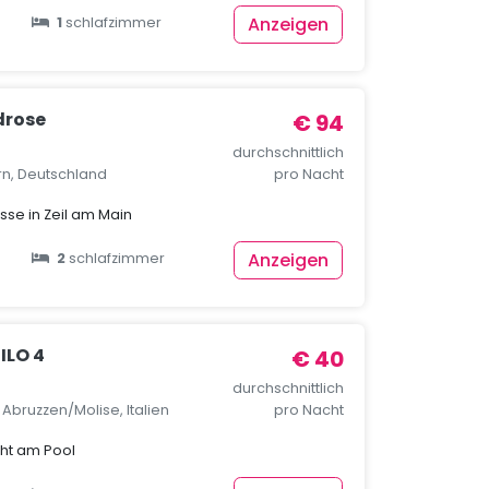
Anzeigen
1
schlafzimmer
drose
€ 94
durchschnittlich
rn, Deutschland
pro Nacht
se in Zeil am Main
Anzeigen
2
schlafzimmer
ILO 4
€ 40
durchschnittlich
, Abruzzen/Molise, Italien
pro Nacht
cht am Pool