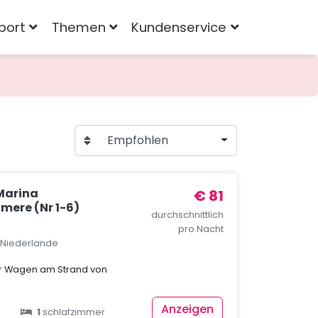
port
Themen
Kundenservice
Empfohlen
Marina
€ 81
mere (Nr 1-6)
durchschnittlich
pro Nacht
, Niederlande
er Wagen am Strand von
Anzeigen
1
schlafzimmer