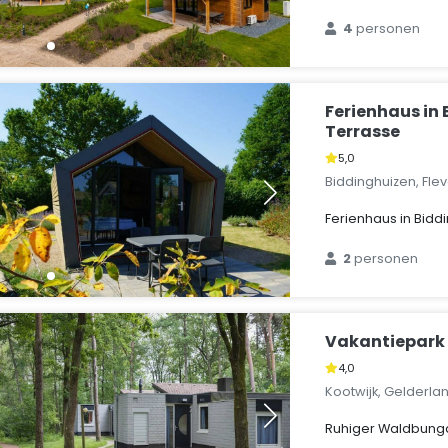
4
personen
Ferienhaus in
Terrasse
5,0
Biddinghuizen, Fle
Ferienhaus in Bidd
2
personen
Vakantiepark 
4,0
Kootwijk, Gelderla
Ruhiger Waldbunga