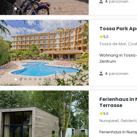
4
personen
Tossa Park A
5,0
Tossa de Mar, Cos
Wohnung in Tossa 
Zentrum
4
personen
Ferienhaus in
Terrasse
5,0
Nunspeet, Gelderl
Ferienhaus in Nuns