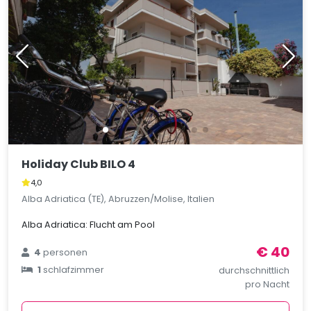
Holiday Club BILO 4
4,0
Alba Adriatica (TE), Abruzzen/Molise, Italien
Alba Adriatica: Flucht am Pool
€ 40
4
personen
1
schlafzimmer
durchschnittlich
pro Nacht