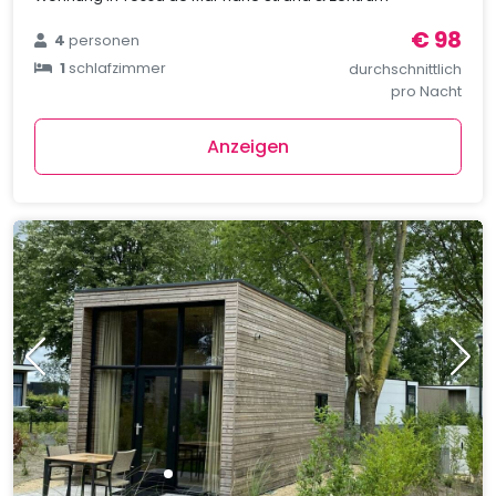
€ 98
4
personen
1
schlafzimmer
durchschnittlich
pro Nacht
Anzeigen