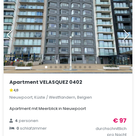
Apartment VELASQUEZ 0402
4,8
Nieuwpoort, Küste / Westflandern, Belgien
Apartment mit Meerblick in Nieuwpoort
€ 97
4
personen
0
schlafzimmer
durchschnittlich
pro Nacht