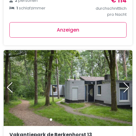
€ 114
2
personen
1
schlafzimmer
durchschnittlich
pro Nacht
Anzeigen
Vakantiepark de Berkenhorst 13