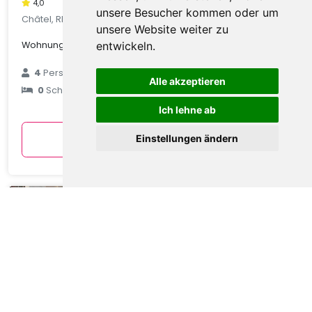
4,0
unsere Besucher kommen oder um
Châtel, Rhone Alpes, Frankreich
unsere Website weiter zu
Wohnung in Châtel mit Talblick
entwickeln.
€ 89
4
Personen
Alle akzeptieren
0
Schlafzimmer
durchschnittlich
pro Nacht
Ich lehne ab
Anzeigen
Einstellungen ändern