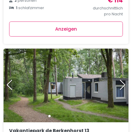
€ 114
2
personen
1
schlafzimmer
durchschnittlich
pro Nacht
Anzeigen
Vakantiepark de Berkenhorst 13