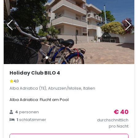
Holiday Club BILO 4
4,0
Alba Adriatica (TE), Abruzzen/Molise, Italien
Alba Adriatica: Flucht am Pool
€ 40
4
personen
1
schlafzimmer
durchschnittlich
pro Nacht