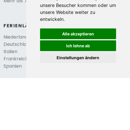
4,0
unsere Besucher kommen oder um
Châtel, Rhone Alpes, Frankreich
unsere Website weiter zu
Wohnung in Châtel mit Talblick
entwickeln.
€ 89
4
Personen
Alle akzeptieren
0
Schlafzimmer
durchschnittlich
pro Nacht
Ich lehne ab
Anzeigen
Einstellungen ändern