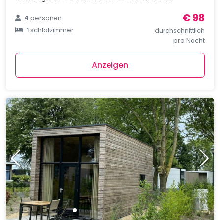
€ 98
4
personen
1
schlafzimmer
durchschnittlich
pro Nacht
Anzeigen