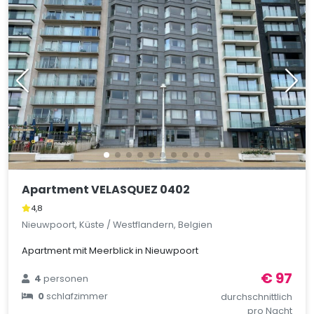
Apartment VELASQUEZ 0402
4,8
Nieuwpoort, Küste / Westflandern, Belgien
Apartment mit Meerblick in Nieuwpoort
€ 97
4
personen
0
schlafzimmer
durchschnittlich
pro Nacht