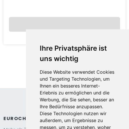
2
Schlafzimmer
durchschnittlich
pro Nacht
Anzeigen
Ihre Privatsphäre ist
uns wichtig
Diese Website verwendet Cookies
und Targeting Technologien, um
Ihnen ein besseres Internet-
Erlebnis zu ermöglichen und die
Werbung, die Sie sehen, besser an
Ihre Bedürfnisse anzupassen.
Diese Technologien nutzen wir
außerdem, um Ergebnisse zu
Gentianes GNA17 COSY & MOUNTAIN 4 Pers.
messen, um zu verstehen, woher