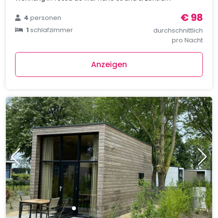
€ 98
4
personen
1
schlafzimmer
durchschnittlich
pro Nacht
Anzeigen