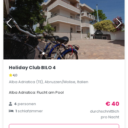
Holiday Club BILO 4
4,0
Alba Adriatica (TE), Abruzzen/Molise, Italien
Alba Adriatica: Flucht am Pool
€ 40
4
personen
1
schlafzimmer
durchschnittlich
pro Nacht