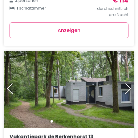
€ 114
2
personen
1
schlafzimmer
durchschnittlich
pro Nacht
Anzeigen
Vakantiepark de Berkenhorst 13