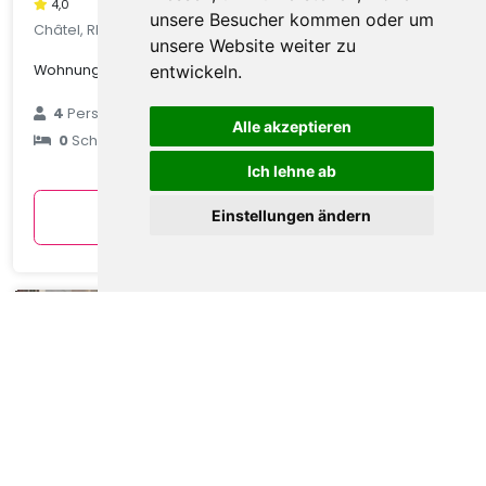
4,0
unsere Besucher kommen oder um
Châtel, Rhone Alpes, Frankreich
unsere Website weiter zu
Wohnung in Châtel mit Talblick
entwickeln.
€ 89
4
Personen
Alle akzeptieren
0
Schlafzimmer
durchschnittlich
pro Nacht
Ich lehne ab
Anzeigen
Einstellungen ändern