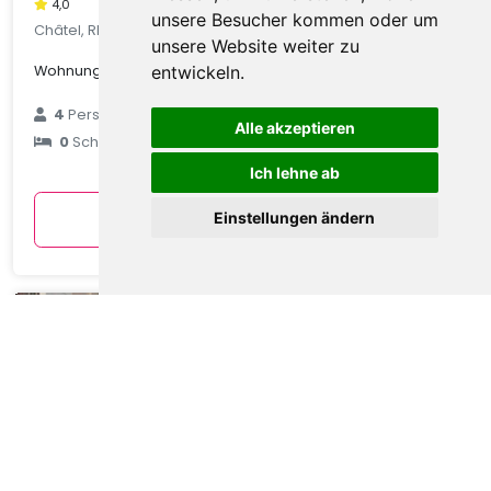
4,0
unsere Besucher kommen oder um
Châtel, Rhone Alpes, Frankreich
unsere Website weiter zu
Wohnung in Châtel mit Talblick
entwickeln.
€ 89
4
Personen
Alle akzeptieren
0
Schlafzimmer
durchschnittlich
pro Nacht
Ich lehne ab
Anzeigen
Einstellungen ändern