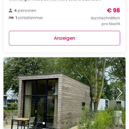
€ 98
4
personen
1
schlafzimmer
durchschnittlich
pro Nacht
Anzeigen