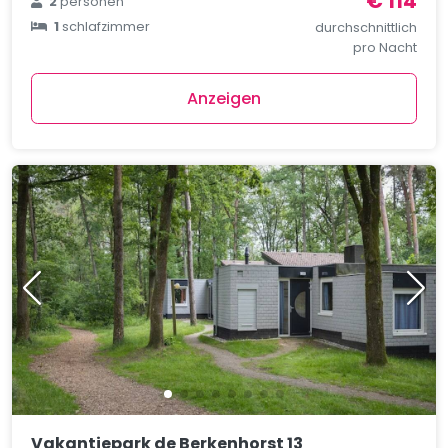
€ 114
2
personen
1
schlafzimmer
durchschnittlich
pro Nacht
Anzeigen
Vakantiepark de Berkenhorst 13