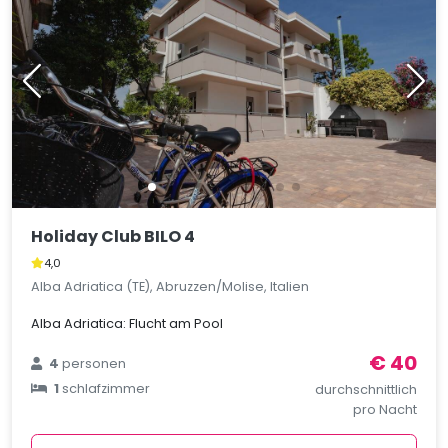
Holiday Club BILO 4
4,0
Alba Adriatica (TE), Abruzzen/Molise, Italien
Alba Adriatica: Flucht am Pool
€ 40
4
personen
1
schlafzimmer
durchschnittlich
pro Nacht