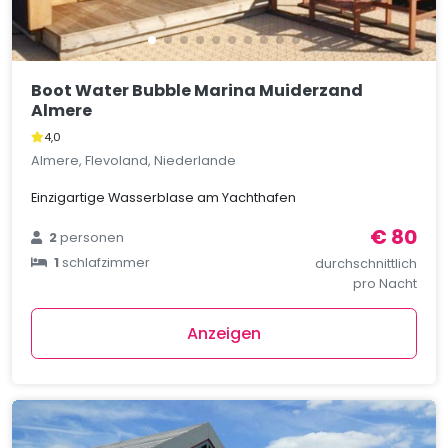
Boot Water Bubble Marina Muiderzand
Almere
4,0
Almere, Flevoland, Niederlande
Einzigartige Wasserblase am Yachthafen
€ 80
2
personen
1
schlafzimmer
durchschnittlich
pro Nacht
Anzeigen