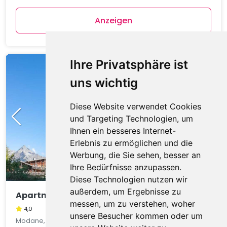
Anzeigen
Ihre Privatsphäre ist
uns wichtig
Diese Website verwendet Cookies
und Targeting Technologien, um
Ihnen ein besseres Internet-
Erlebnis zu ermöglichen und die
Werbung, die Sie sehen, besser an
Ihre Bedürfnisse anzupassen.
Diese Technologien nutzen wir
außerdem, um Ergebnisse zu
Apartment C. Ramoure B N°210 - 2P4
messen, um zu verstehen, woher
4,0
unsere Besucher kommen oder um
Modane, Auvergne, Frankreich