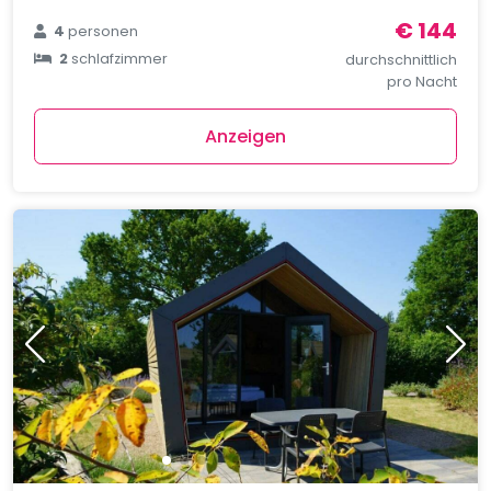
€ 144
4
personen
2
schlafzimmer
durchschnittlich
pro Nacht
Anzeigen