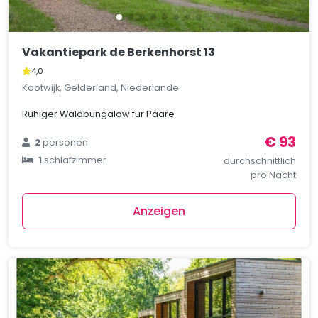
Vakantiepark de Berkenhorst 13
4,0
Kootwijk, Gelderland, Niederlande
Ruhiger Waldbungalow für Paare
€ 93
2
personen
1
schlafzimmer
durchschnittlich
pro Nacht
Anzeigen